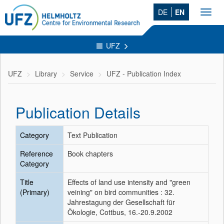
DE
EN
Toggl
navig
UFZ
UFZ
Library
Service
UFZ - Publication Index
Publication Details
Category
Text Publication
Reference
Book chapters
Category
Title
Effects of land use intensity and "green
(Primary)
veining" on bird communities : 32.
Jahrestagung der Gesellschaft für
Ökologie, Cottbus, 16.-20.9.2002