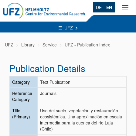
DE
EN
Toggl
navig
UFZ
UFZ
Library
Service
UFZ - Publication Index
Publication Details
Category
Text Publication
Reference
Journals
Category
Title
Uso del suelo, vegetación y restauración
(Primary)
ecosistémica. Una aproximación en escala
intermedia para la cuenca del río Laja
(Chile)