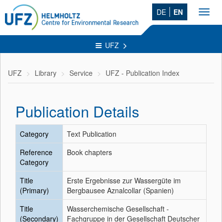
DE
EN
Toggl
navig
UFZ
UFZ
Library
Service
UFZ - Publication Index
Publication Details
Category
Text Publication
Reference
Book chapters
Category
Title
Erste Ergebnisse zur Wassergüte im
(Primary)
Bergbausee Aznalcollar (Spanien)
Title
Wasserchemische Gesellschaft -
(Secondary)
Fachgruppe in der Gesellschaft Deutscher