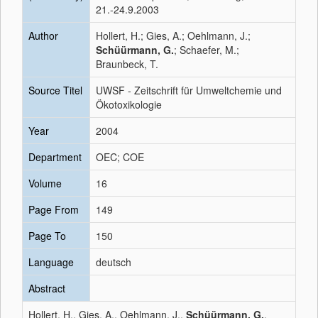
21.-24.9.2003
Author
Hollert, H.; Gies, A.; Oehlmann, J.;
Schüürmann, G.
; Schaefer, M.;
Braunbeck, T.
Source Titel
UWSF - Zeitschrift für Umweltchemie und
Ökotoxikologie
Year
2004
Department
OEC; COE
Volume
16
Page From
149
Page To
150
Language
deutsch
Abstract
Hollert, H., Gies, A., Oehlmann, J.,
Schüürmann, G.
,