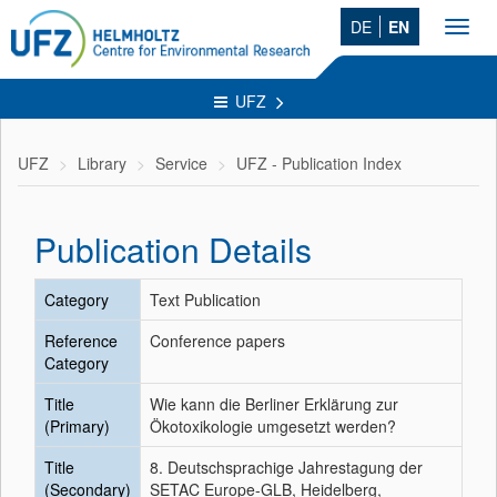
DE
EN
Toggl
navig
UFZ
UFZ
Library
Service
UFZ - Publication Index
Publication Details
Category
Text Publication
Reference
Conference papers
Category
Title
Wie kann die Berliner Erklärung zur
(Primary)
Ökotoxikologie umgesetzt werden?
Title
8. Deutschsprachige Jahrestagung der
(Secondary)
SETAC Europe-GLB, Heidelberg,