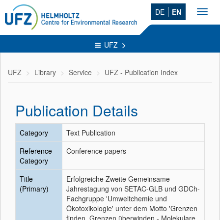
DE
EN
Toggl
navig
UFZ
UFZ
Library
Service
UFZ - Publication Index
Publication Details
Category
Text Publication
Reference
Conference papers
Category
Title
Erfolgreiche Zweite Gemeinsame
(Primary)
Jahrestagung von SETAC-GLB und GDCh-
Fachgruppe 'Umweltchemie und
Ökotoxikologie' unter dem Motto 'Grenzen
finden, Grenzen überwinden - Molekulare