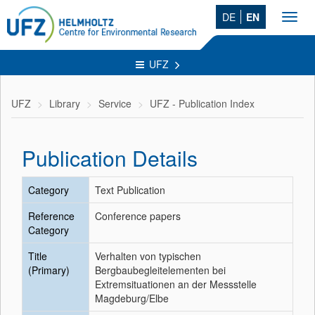
DE
EN
Toggl
navig
UFZ
UFZ
Library
Service
UFZ - Publication Index
Publication Details
Category
Text Publication
Reference
Conference papers
Category
Title
Verhalten von typischen
(Primary)
Bergbaubegleitelementen bei
Extremsituationen an der Messstelle
Magdeburg/Elbe