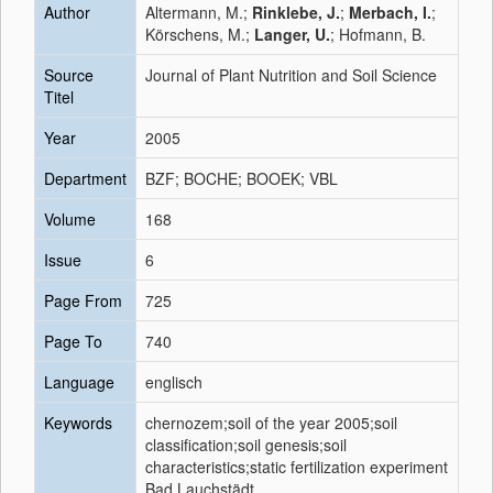
Author
Altermann, M.;
Rinklebe, J.
;
Merbach, I.
;
Körschens, M.;
Langer, U.
; Hofmann, B.
Source
Journal of Plant Nutrition and Soil Science
Titel
Year
2005
Department
BZF; BOCHE; BOOEK; VBL
Volume
168
Issue
6
Page From
725
Page To
740
Language
englisch
Keywords
chernozem;soil of the year 2005;soil
classification;soil genesis;soil
characteristics;static fertilization experiment
Bad Lauchstädt