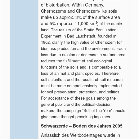
of bioturbation. Within Germany,
Chernozems and Chernozem-like soils
make up approx. 3% of the surface area
and 5% (approx. 11,000 km
2
) of the arable
land. The results of the Static Fertilization
Experiment in Bad Lauchstädt, founded in
1902, clarify the high value of Chernozem for
biomass production and the environment. Each
loss due to erosion or decrease in surface area
reduces the fulfillment of soil ecological
functions of the soils and is comparable to a
loss of animal and plant species. Therefore,
soil scientists and the results of soil research
must be more comprehensively implemented
for soil preservation, protection, and politics.
For acceptance of these goals among the
general public and the political-decision
makers, the campaign “Soil of the Year” should
give some thought-provoking impulses.
Schwarzerde – Boden des Jahres 2005
Anlässlich des Weltbodentages wurde in