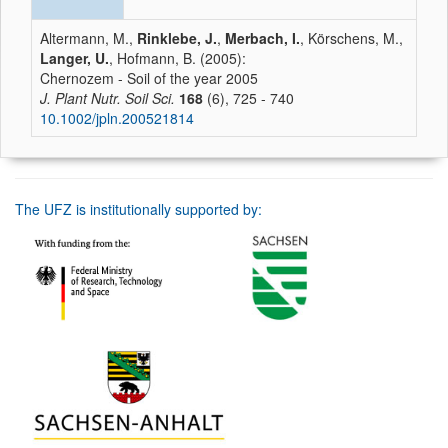
Altermann, M.,
Rinklebe, J.
,
Merbach, I.
, Körschens, M.,
Langer, U.
, Hofmann, B. (2005):
Chernozem - Soil of the year 2005
J. Plant Nutr. Soil Sci.
168
(6), 725 - 740
10.1002/jpln.200521814
The UFZ is institutionally supported by: