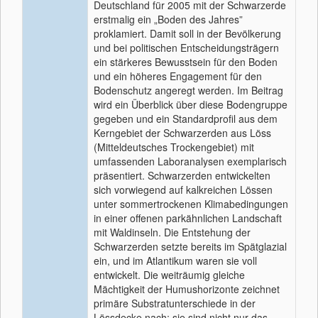
Deutschland für 2005 mit der Schwarzerde
erstmalig ein „Boden des Jahres”
proklamiert. Damit soll in der Bevölkerung
und bei politischen Entscheidungsträgern
ein stärkeres Bewusstsein für den Boden
und ein höheres Engagement für den
Bodenschutz angeregt werden. Im Beitrag
wird ein Überblick über diese Bodengruppe
gegeben und ein Standardprofil aus dem
Kerngebiet der Schwarzerden aus Löss
(Mitteldeutsches Trockengebiet) mit
umfassenden Laboranalysen exemplarisch
präsentiert. Schwarzerden entwickelten
sich vorwiegend auf kalkreichen Lössen
unter sommertrockenen Klimabedingungen
in einer offenen parkähnlichen Landschaft
mit Waldinseln. Die Entstehung der
Schwarzerden setzte bereits im Spätglazial
ein, und im Atlantikum waren sie voll
entwickelt. Die weiträumig gleiche
Mächtigkeit der Humushorizonte zeichnet
primäre Substratunterschiede in der
Lössdecke nach; sie sind nicht nur das