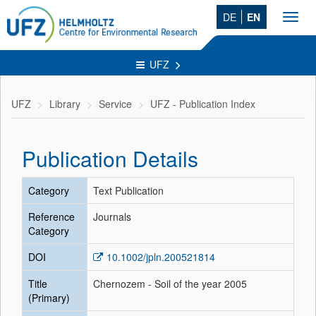
DE
EN
Toggl
navig
UFZ
UFZ
Library
Service
UFZ - Publication Index
Publication Details
Category
Text Publication
Reference
Journals
Category
DOI
10.1002/jpln.200521814
Title
Chernozem - Soil of the year 2005
(Primary)