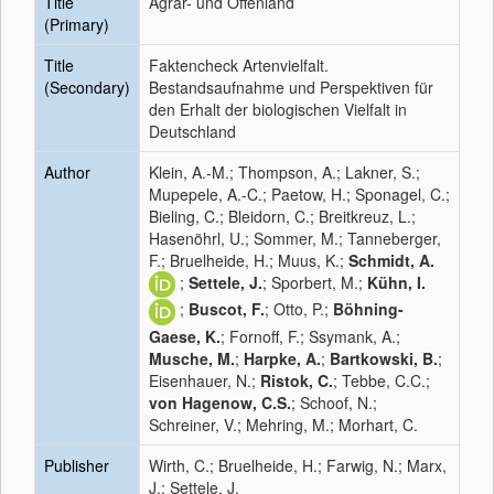
Title
Agrar- und Offenland
(Primary)
Title
Faktencheck Artenvielfalt.
(Secondary)
Bestandsaufnahme und Perspektiven für
den Erhalt der biologischen Vielfalt in
Deutschland
Author
Klein, A.-M.; Thompson, A.; Lakner, S.;
Mupepele, A.-C.; Paetow, H.; Sponagel, C.;
Bieling, C.; Bleidorn, C.; Breitkreuz, L.;
Hasenöhrl, U.; Sommer, M.; Tanneberger,
F.; Bruelheide, H.; Muus, K.;
Schmidt, A.
;
Settele, J.
; Sporbert, M.;
Kühn, I.
;
Buscot, F.
; Otto, P.;
Böhning-
Gaese, K.
; Fornoff, F.; Ssymank, A.;
Musche, M.
;
Harpke, A.
;
Bartkowski, B.
;
Eisenhauer, N.;
Ristok, C.
; Tebbe, C.C.;
von Hagenow, C.S.
; Schoof, N.;
Schreiner, V.; Mehring, M.; Morhart, C.
Publisher
Wirth, C.; Bruelheide, H.; Farwig, N.; Marx,
J.; Settele, J.