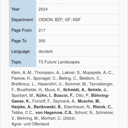
Year
2024
Department
OEKON; BZF; GF; NSF
Page From
217
Page To
355
Language
deutsch
Topic
T5 Future Landscapes
Klein, A.-M., Thompson, A., Lakner, S., Mupepele, A.-C.,
Paetow, H., Sponagel, C., Bieling, C., Bleidorn, C.,
Breitkreuz, L., Hasenöhrl, U., Sommer, M., Tanneberger,
F., Bruelheide, H., Muus, K.,
Schmidt, A.
,
Settele, J.
,
Sporbert, M.,
Kühn, I.
,
Buscot, F.
, Otto, P.,
Böhning-
Gaese, K.
, Fornoff, F., Ssymank, A.,
Musche, M.
,
Harpke, A.
,
Bartkowski, B.
, Eisenhauer, N.,
Ristok, C.
,
Tebbe, C.C.,
von Hagenow, C.S.
, Schoof, N., Schreiner,
V., Mehring, M., Morhart, C. (2024):
Agrar- und Offenland