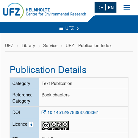
DE
EN
Toggl
navig
UFZ
UFZ
Library
Service
UFZ - Publication Index
Publication Details
Category
Text Publication
Reference
Book chapters
Category
DOI
10.14512/9783987263361
Licence