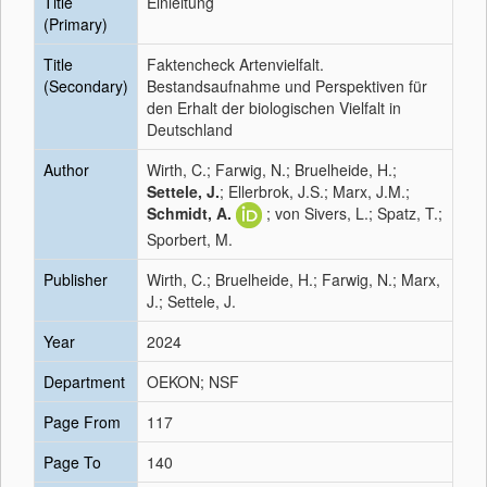
Title
Einleitung
(Primary)
Title
Faktencheck Artenvielfalt.
(Secondary)
Bestandsaufnahme und Perspektiven für
den Erhalt der biologischen Vielfalt in
Deutschland
Author
Wirth, C.; Farwig, N.; Bruelheide, H.;
Settele, J.
; Ellerbrok, J.S.; Marx, J.M.;
Schmidt, A.
; von Sivers, L.; Spatz, T.;
Sporbert, M.
Publisher
Wirth, C.; Bruelheide, H.; Farwig, N.; Marx,
J.; Settele, J.
Year
2024
Department
OEKON; NSF
Page From
117
Page To
140