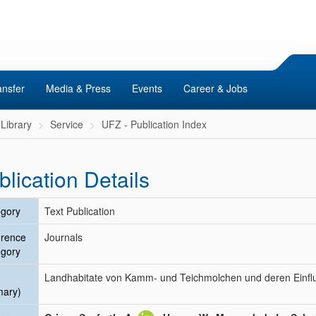
ansfer
Media & Press
Events
Career & Jobs
Library
Service
UFZ - Publication Index
blication Details
gory
Text Publication
erence
Journals
gory
Landhabitate von Kamm- und Teichmolchen und deren Einflus
mary)