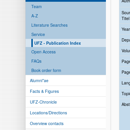
Auth
Team
Sou
A-Z
Titel
Literature Searches
Year
Service
Dep
UFZ - Publication Index
Vol
Open Access
FAQs
Pag
Book order form
Pag
Alumni*ae
Lan
Facts & Figures
Topi
UFZ-Chronicle
Abst
Locations/Directions
Overview contacts