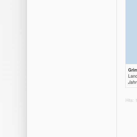
Grim
Land
Jahr
Hits: