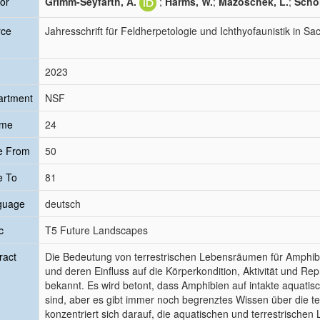
or
Grimm-Seyfarth, A.
;
Harms, W.
;
Mazoschek, L.
;
Schol
rce
Jahresschrift für Feldherpetologie und Ichthyofaunistik in S
2023
artment
NSF
ume
24
e From
50
e To
81
guage
deutsch
c
T5 Future Landscapes
ract
Die Bedeutung von terrestrischen Lebensräumen für Amphi
und deren Einfluss auf die Körperkondition, Aktivität und Repro
bekannt. Es wird betont, dass Amphibien auf intakte aquat
sind, aber es gibt immer noch begrenztes Wissen über die te
konzentriert sich darauf, die aquatischen und terrestrisch