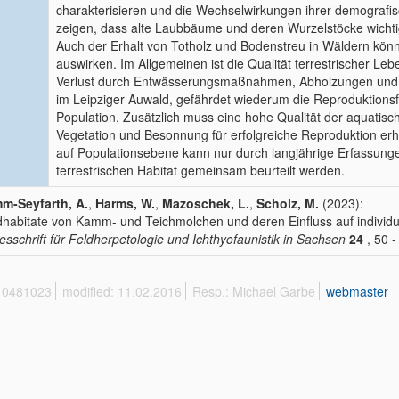
charakterisieren und die Wechselwirkungen ihrer demografi
zeigen, dass alte Laubbäume und deren Wurzelstöcke wichti
Auch der Erhalt von Totholz und Bodenstreu in Wäldern könnt
auswirken. Im Allgemeinen ist die Qualität terrestrischer 
Verlust durch Entwässerungsmaßnahmen, Abholzungen und d
im Leipziger Auwald, gefährdet wiederum die Reproduktionsf
Population. Zusätzlich muss eine hohe Qualität der aquatisc
Vegetation und Besonnung für erfolgreiche Reproduktion erha
auf Populationsebene kann nur durch langjährige Erfassun
terrestrischen Habitat gemeinsam beurteilt werden.
m-Seyfarth, A.
,
Harms, W.
,
Mazoschek, L.
,
Scholz, M.
(2023):
habitate von Kamm- und Teichmolchen und deren Einfluss auf individ
esschrift für Feldherpetologie und Ichthyofaunistik in Sachsen
24
, 50 -
 10481023
modified: 11.02.2016
Resp.: Michael Garbe
webmaster