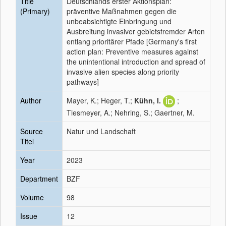
Title
Deutschlands erster Aktionsplan:
(Primary)
präventive Maßnahmen gegen die
unbeabsichtigte Einbringung und
Ausbreitung invasiver gebietsfremder Arten
entlang prioritärer Pfade [Germany's first
action plan: Preventive measures against
the unintentional introduction and spread of
invasive alien species along priority
pathways]
Author
Mayer, K.; Heger, T.;
Kühn, I.
;
Tiesmeyer, A.; Nehring, S.; Gaertner, M.
Source
Natur und Landschaft
Titel
Year
2023
Department
BZF
Volume
98
Issue
12