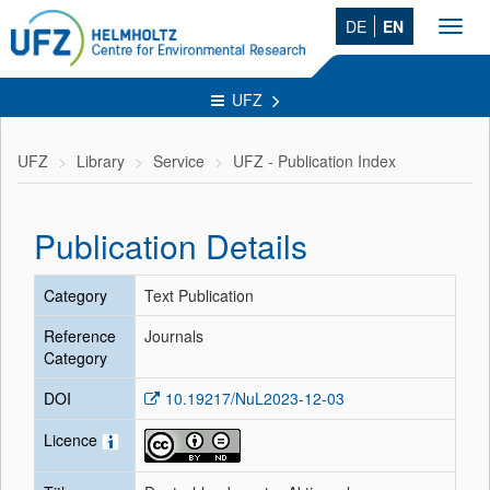
DE
EN
Toggl
navig
UFZ
UFZ
Library
Service
UFZ - Publication Index
Publication Details
Category
Text Publication
Reference
Journals
Category
DOI
10.19217/NuL2023-12-03
Licence