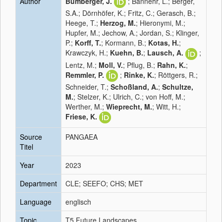
Author
Bumberger, J.
; Bannehr, L.; Berger,
S.A.; Dörnhöfer, K.; Fritz, C.; Gerasch, B.;
Heege, T.;
Herzog, M.
; Hieronymi, M.;
Hupfer, M.; Jechow, A.; Jordan, S.; Klinger,
P.;
Korff, T.
; Kormann, B.;
Kotas, H.
;
Krawczyk, H.;
Kuehn, B.
;
Lausch, A.
;
Lentz, M.;
Moll, V.
; Pflug, B.;
Rahn, K.
;
Remmler, P.
;
Rinke, K.
; Röttgers, R.;
Schneider, T.;
Schoßland, A.
;
Schultze,
M.
; Stelzer, K.; Ulrich, C.; von Hoff, M.;
Werther, M.;
Wieprecht, M.
; Witt, H.;
Friese, K.
Source
PANGAEA
Titel
Year
2023
Department
CLE; SEEFO; CHS; MET
Language
englisch
Topic
T5 Future Landscapes