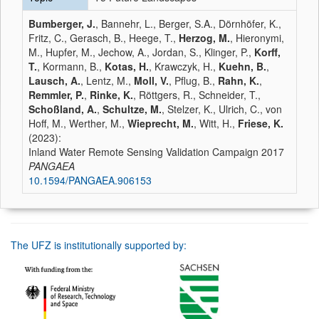
Bumberger, J.
, Bannehr, L., Berger, S.A., Dörnhöfer, K.,
Fritz, C., Gerasch, B., Heege, T.,
Herzog, M.
, Hieronymi,
M., Hupfer, M., Jechow, A., Jordan, S., Klinger, P.,
Korff,
T.
, Kormann, B.,
Kotas, H.
, Krawczyk, H.,
Kuehn, B.
,
Lausch, A.
, Lentz, M.,
Moll, V.
, Pflug, B.,
Rahn, K.
,
Remmler, P.
,
Rinke, K.
, Röttgers, R., Schneider, T.,
Schoßland, A.
,
Schultze, M.
, Stelzer, K., Ulrich, C., von
Hoff, M., Werther, M.,
Wieprecht, M.
, Witt, H.,
Friese, K.
(2023):
Inland Water Remote Sensing Validation Campaign 2017
PANGAEA
10.1594/PANGAEA.906153
The UFZ is institutionally supported by: