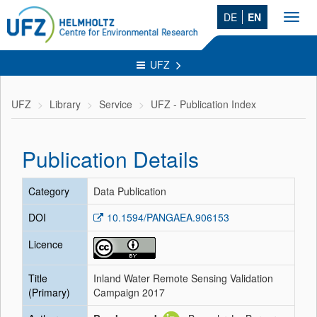
DE
EN
Toggl
navig
UFZ
UFZ
Library
Service
UFZ - Publication Index
Publication Details
Category
Data Publication
DOI
10.1594/PANGAEA.906153
Licence
Title
Inland Water Remote Sensing Validation
(Primary)
Campaign 2017