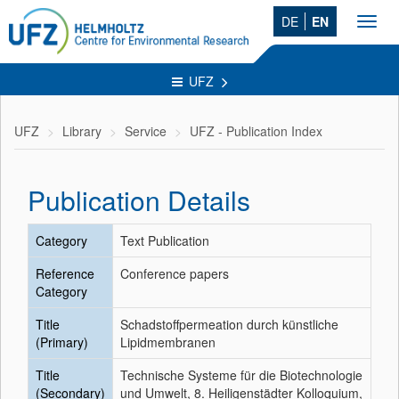
DE
EN
Toggl
navig
UFZ
UFZ
Library
Service
UFZ - Publication Index
Publication Details
Category
Text Publication
Reference
Conference papers
Category
Title
Schadstoffpermeation durch künstliche
(Primary)
Lipidmembranen
Title
Technische Systeme für die Biotechnologie
(Secondary)
und Umwelt, 8. Heiligenstädter Kolloquium,