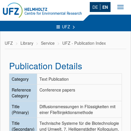
DE
EN
Toggl
navig
UFZ
UFZ
Library
Service
UFZ - Publication Index
Publication Details
Category
Text Publication
Reference
Conference papers
Category
Title
Diffusionsmessungen in Flüssigkeiten mit
(Primary)
einer Fließinjektionsmethode
Title
Technische Systeme für die Biotechnologie
(Secondary)
und Umwelt, 7. Heiligenstädter Kolloquium,