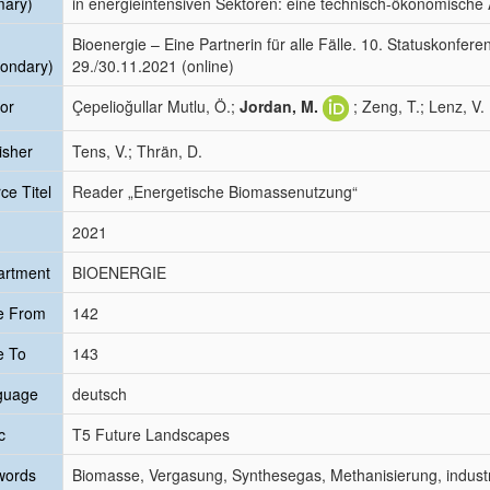
mary)
in energieintensiven Sektoren: eine technisch-ökonomische
Bioenergie – Eine Partnerin für alle Fälle. 10. Statuskonf
ondary)
29./30.11.2021 (online)
or
Çepelioğullar Mutlu, Ö.;
Jordan, M.
; Zeng, T.; Lenz, V.
isher
Tens, V.; Thrän, D.
ce Titel
Reader „Energetische Biomassenutzung“
2021
artment
BIOENERGIE
e From
142
e To
143
guage
deutsch
c
T5 Future Landscapes
words
Biomasse, Vergasung, Synthesegas, Methanisierung, industrie