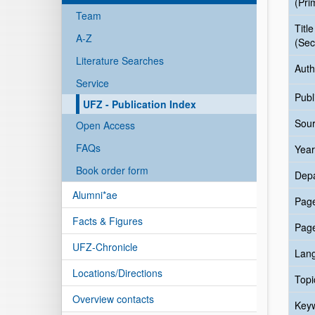
(Pri
Team
Title
A-Z
(Sec
Literature Searches
Auth
Service
Publ
UFZ - Publication Index
Sour
Open Access
FAQs
Year
Book order form
Dep
Alumni*ae
Pag
Facts & Figures
Pag
UFZ-Chronicle
Lan
Locations/Directions
Topi
Overview contacts
Key