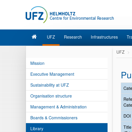
UFZ
Research
Infrastructures
Tr
UFZ
Mission
Pu
Executive Management
Sustainability at UFZ
Cate
Organisation structure
Ref
Cate
Management & Administration
DOI
Boards & Commissioners
Title
Library