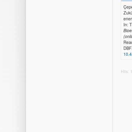
Çepe
Zukü
ener
In: 
Bioe
(onl
Read
DBFZ
10.4
Hits: