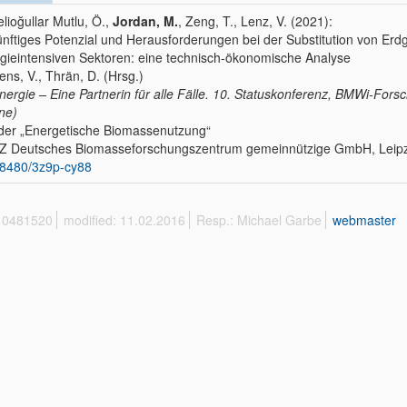
lioğullar Mutlu, Ö.,
Jordan, M.
, Zeng, T., Lenz, V. (2021):
nftiges Potenzial und Herausforderungen bei der Substitution von Erd
gieintensiven Sektoren: eine technisch-ökonomische Analyse
Tens, V., Thrän, D. (Hrsg.)
nergie – Eine Partnerin für alle Fälle. 10. Statuskonferenz, BMWi-For
ine)
er „Energetische Biomassenutzung“
 Deutsches Biomasseforschungszentrum gemeinnützige GmbH, Leipzi
8480/3z9p-cy88
 10481520
modified: 11.02.2016
Resp.: Michael Garbe
webmaster