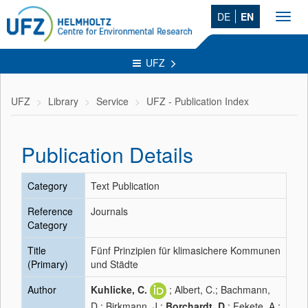
DE
EN
Toggl
navig
UFZ
UFZ
Library
Service
UFZ - Publication Index
Publication Details
Category
Text Publication
Reference
Journals
Category
Title
Fünf Prinzipien für klimasichere Kommunen
(Primary)
und Städte
Author
Kuhlicke, C.
; Albert, C.; Bachmann,
D.; Birkmann, J.;
Borchardt, D.
; Fekete, A.;