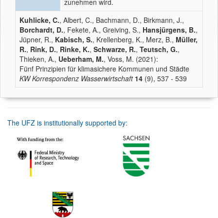
zunehmen wird.
Kuhlicke, C.
, Albert, C., Bachmann, D., Birkmann, J.,
Borchardt, D.
, Fekete, A., Greiving, S.,
Hansjürgens, B.
,
Jüpner, R.,
Kabisch, S.
, Krellenberg, K., Merz, B.,
Müller,
R.
,
Rink, D.
,
Rinke, K.
,
Schwarze, R.
,
Teutsch, G.
,
Thieken, A.,
Ueberham, M.
, Voss, M. (2021):
Fünf Prinzipien für klimasichere Kommunen und Städte
KW Korrespondenz Wasserwirtschaft
14
(9), 537 - 539
The UFZ is institutionally supported by: