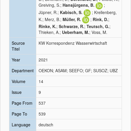
Greiving, S.;
Hansjürgens, B.
;
Jüpner, R.;
Kabisch, S.
; Krellenberg,
K.; Merz, B.;
Müller, R.
;
Rink, D.
;
Rinke, K.
;
Schwarze, R.
;
Teutsch, G.
;
Thieken, A.;
Ueberham, M.
; Voss, M.
Source
KW Korrespondenz Wasserwirtschaft
Titel
Year
2021
Department
OEKON; ASAM; SEEFO; GF; SUSOZ; UBZ
Volume
14
Issue
9
Page From
537
Page To
539
Language
deutsch