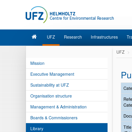
UFZ
Research
Infrastructures
Tr
UFZ
Mission
Pu
Executive Management
Sustainability at UFZ
Cate
Organisation structure
Ref
Cate
Management & Administration
Doc
Boards & Commissioners
Title
Library