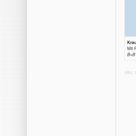
Krau
Mit 
B+B
Hits: