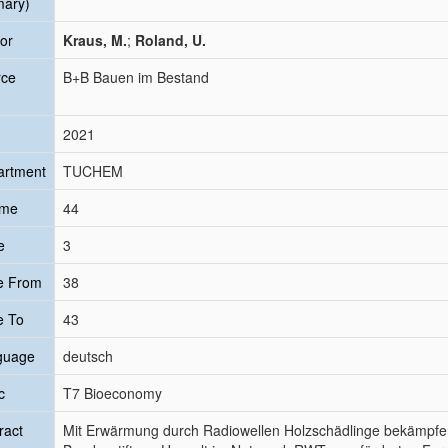
mary)
or
Kraus, M.
;
Roland, U.
rce
B+B Bauen im Bestand
2021
artment
TUCHEM
ume
44
e
3
e From
38
e To
43
guage
deutsch
c
T7 Bioeconomy
ract
Mit Erwärmung durch Radiowellen Holzschädlinge bekämpfe