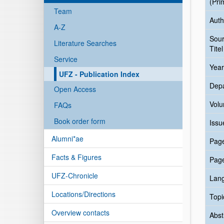
(Pri
Team
Auth
A-Z
Sou
Literature Searches
Titel
Service
Year
UFZ - Publication Index
Dep
Open Access
Vol
FAQs
Book order form
Issu
Alumni*ae
Pag
Facts & Figures
Pag
UFZ-Chronicle
Lan
Locations/Directions
Topi
Overview contacts
Abst