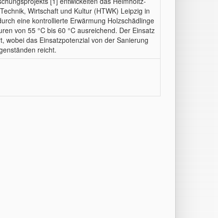
hungsprojekts [1] entwickelten das Helmholtz-
echnik, Wirtschaft und Kultur (HTWK) Leipzig in
urch eine kontrollierte Erwärmung Holzschädlinge
ren von 55 °C bis 60 °C ausreichend. Der Einsatz
t, wobei das Einsatzpotenzial von der Sanierung
genständen reicht.