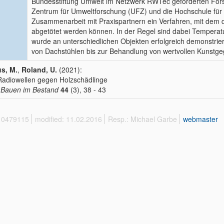
Bundesstiftung Umwelt im Netzwerk RWTec geförderten Forsc
Zentrum für Umweltforschung (UFZ) und die Hochschule für T
Zusammenarbeit mit Praxispartnern ein Verfahren, mit dem d
abgetötet werden können. In der Regel sind dabei Temperatu
wurde an unterschiedlichen Objekten erfolgreich demonstrier
von Dachstühlen bis zur Behandlung von wertvollen Kunstge
s, M.
,
Roland, U.
(2021):
Radiowellen gegen Holzschädlinge
 Bauen im Bestand
44
(3), 38 - 43
 10479115
modified: 11.02.2016
Resp.: Michael Garbe
webmaster