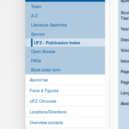
Auth
Team
Sou
A-Z
Titel
Literature Searches
Year
Service
Dep
UFZ - Publication Index
Vol
Open Access
FAQs
Issu
Book order form
Pag
Alumni*ae
Pag
Facts & Figures
Lan
UFZ-Chronicle
Abst
Locations/Directions
Overview contacts