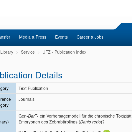
ansfer
Media & Press
Events
Career & Jobs
Library
Service
UFZ - Publication Index
blication Details
gory
Text Publication
erence
Journals
gory
Gen-
Dar
T- ein Vorhersagemodell für die chronische Toxizit
mary)
Embryonen des Zebrabärblings (
Danio rerio
)?