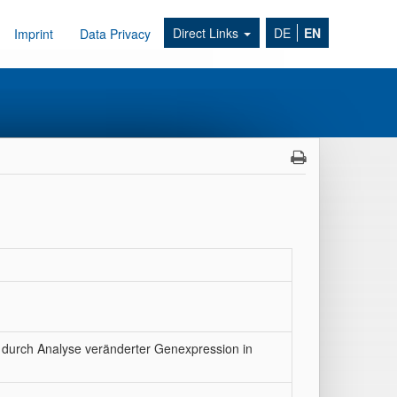
Direct Links
DE
EN
Imprint
Data Privacy
ät durch Analyse veränderter Genexpression in