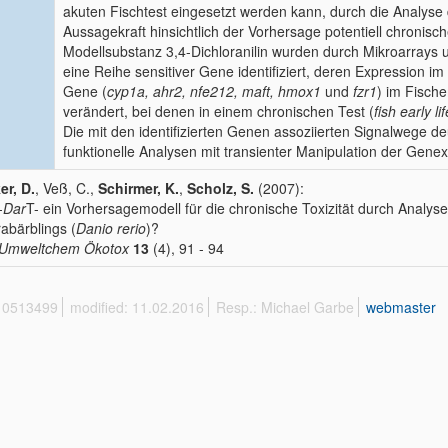
akuten Fischtest eingesetzt werden kann, durch die Analys
Aussagekraft hinsichtlich der Vorhersage potentiell chronische
Modellsubstanz 3,4-Dichloranilin wurden durch Mikroarrays
eine Reihe sensitiver Gene identifiziert, deren Expression i
Gene (
cyp1a, ahr2, nfe212, maft, hmox1
und
fzr1
) im Fisch
verändert, bei denen in einem chronischen Test (
fish early li
Die mit den identifizierten Genen assoziierten Signalwege de
funktionelle Analysen mit transienter Manipulation der Gene
er, D.
, Veß, C.,
Schirmer, K.
,
Scholz, S.
(2007):
-
Dar
T- ein Vorhersagemodell für die chronische Toxizität durch Anal
abärblings (
Danio rerio
)?
 Umweltchem Ökotox
13
(4), 91 - 94
 10513499
modified: 11.02.2016
Resp.: Michael Garbe
webmaster