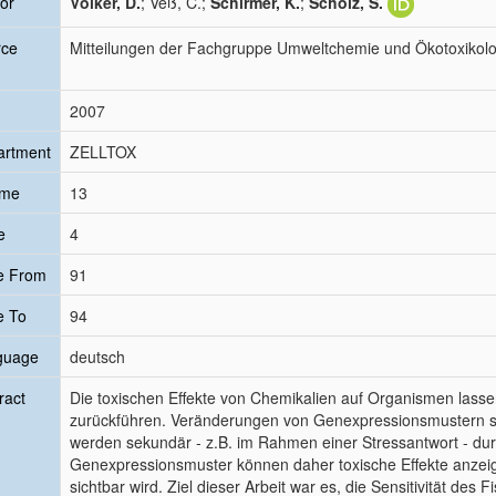
or
Völker, D.
; Veß, C.;
Schirmer, K.
;
Scholz, S.
rce
Mitteilungen der Fachgruppe Umweltchemie und Ökotoxikolo
2007
artment
ZELLTOX
ume
13
e
4
e From
91
e To
94
guage
deutsch
ract
Die toxischen Effekte von Chemikalien auf Organismen lassen 
zurückführen. Veränderungen von Genexpressionsmustern sin
werden sekundär - z.B. im Rahmen einer Stressantwort - dur
Genexpressionsmuster können daher toxische Effekte anzei
sichtbar wird. Ziel dieser Arbeit war es, die Sensitivität des