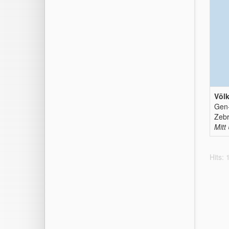
Völk
Gen
Zebr
Mitt
Hits: