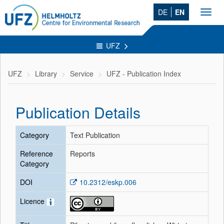
DE
EN
Toggl
navig
UFZ
UFZ
Library
Service
UFZ - Publication Index
Publication Details
Category
Text Publication
Reference
Reports
Category
DOI
10.2312/eskp.006
Licence