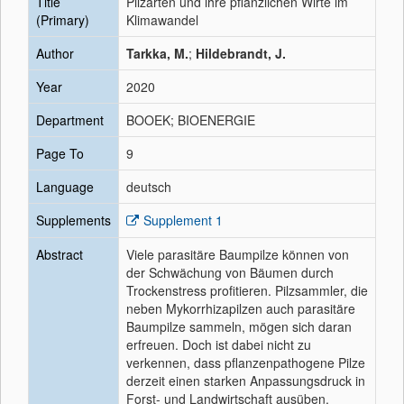
Title
Pilzarten und ihre pflanzlichen Wirte im
(Primary)
Klimawandel
Author
Tarkka, M.
;
Hildebrandt, J.
Year
2020
Department
BOOEK; BIOENERGIE
Page To
9
Language
deutsch
Supplements
Supplement 1
Abstract
Viele parasitäre Baumpilze können von
der Schwächung von Bäumen durch
Trockenstress profitieren. Pilzsammler, die
neben Mykorrhizapilzen auch parasitäre
Baumpilze sammeln, mögen sich daran
erfreuen. Doch ist dabei nicht zu
verkennen, dass pflanzenpathogene Pilze
derzeit einen starken Anpassungsdruck in
Forst- und Landwirtschaft ausüben.