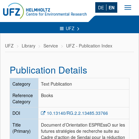
DE
EN
Toggl
navig
UFZ
UFZ
Library
Service
UFZ - Publication Index
Publication Details
Category
Text Publication
Reference
Books
Category
DOI
10.13140/RG.2.2.13485.33766
Title
Document d’Orientation ESPREssO sur les
(Primary)
futures stratégies de recherche suite au
Cadre d'action de Sendai pour la réduction