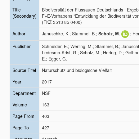
Title
Biodiversität der Flussauen Deutschlands : Erge
(Secondary)
F+E-Vorhabens "Entwicklung der Biodiversität vo
(FKZ 3513 85 0400)
Author
Januschke, K.; Stammel, B.;
Scholz, M.
; He
Publisher
Schneider, E.; Werling, M.; Stammel, B.; Januschk
Ledesma-Krist, G.; Scholz, M.; Hering, D.; Gelhaus
E.; Egger, G.
Source Titel
Naturschutz und biologische Vielfalt
Year
2017
Department
NSF
Volume
163
Page From
403
Page To
427