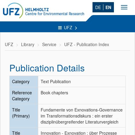
DE
EN
Toggl
navig
UFZ
UFZ
Library
Service
UFZ - Publication Index
Publication Details
Category
Text Publication
Reference
Book chapters
Category
Title
Fundamente von Exnovations-Governance
(Primary)
im Transformationsdiskurs : ein erster
disziplinübergreifender Literaturvergleich
Title
Innovation - Exnovation : über Prozesse