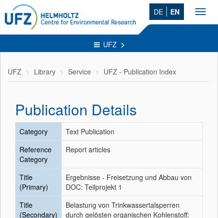
DE
EN
Toggl
navig
UFZ
UFZ
Library
Service
UFZ - Publication Index
Publication Details
Category
Text Publication
Reference
Report articles
Category
Title
Ergebnisse - Freisetzung und Abbau von
(Primary)
DOC: Teilprojekt 1
Title
Belastung von Trinkwassertalsperren
(Secondary)
durch gelösten organischen Kohlenstoff: