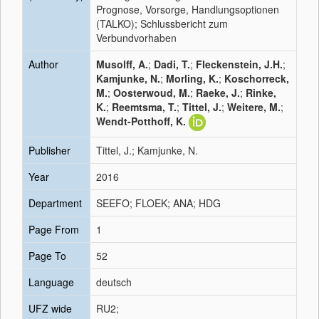
Prognose, Vorsorge, Handlungsoptionen
(TALKO); Schlussbericht zum
Verbundvorhaben
Author
Musolff, A.
;
Dadi, T.
;
Fleckenstein, J.H.
;
Kamjunke, N.
;
Morling, K.
;
Koschorreck,
M.
;
Oosterwoud, M.
;
Raeke, J.
;
Rinke,
K.
;
Reemtsma, T.
;
Tittel, J.
;
Weitere, M.
;
Wendt-Potthoff, K.
Publisher
Tittel, J.; Kamjunke, N.
Year
2016
Department
SEEFO; FLOEK; ANA; HDG
Page From
1
Page To
52
Language
deutsch
UFZ wide
RU2;