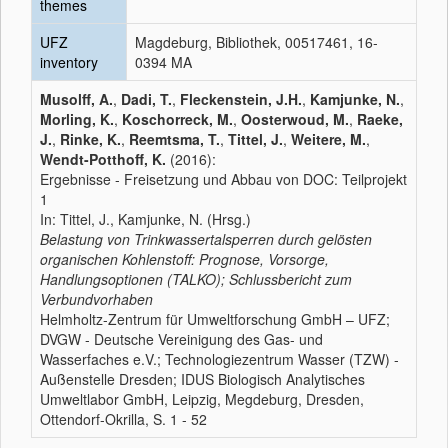
themes
UFZ
Magdeburg, Bibliothek, 00517461, 16-
inventory
0394 MA
Musolff, A.
,
Dadi, T.
,
Fleckenstein, J.H.
,
Kamjunke, N.
,
Morling, K.
,
Koschorreck, M.
,
Oosterwoud, M.
,
Raeke,
J.
,
Rinke, K.
,
Reemtsma, T.
,
Tittel, J.
,
Weitere, M.
,
Wendt-Potthoff, K.
(2016):
Ergebnisse - Freisetzung und Abbau von DOC: Teilprojekt
1
In: Tittel, J., Kamjunke, N. (Hrsg.)
Belastung von Trinkwassertalsperren durch gelösten
organischen Kohlenstoff: Prognose, Vorsorge,
Handlungsoptionen (TALKO); Schlussbericht zum
Verbundvorhaben
Helmholtz-Zentrum für Umweltforschung GmbH – UFZ;
DVGW - Deutsche Vereinigung des Gas- und
Wasserfaches e.V.; Technologiezentrum Wasser (TZW) -
Außenstelle Dresden; IDUS Biologisch Analytisches
Umweltlabor GmbH, Leipzig, Megdeburg, Dresden,
Ottendorf-Okrilla, S. 1 - 52