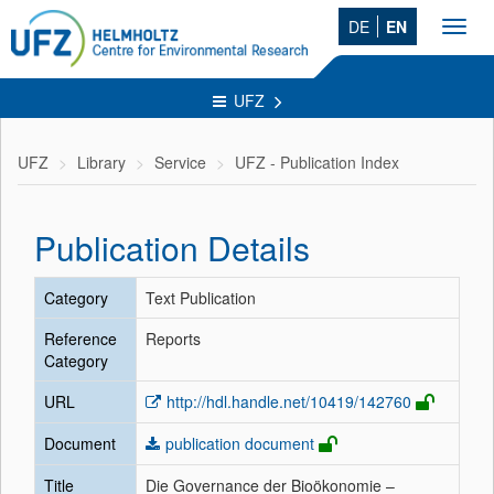
DE
EN
Toggl
navig
UFZ
UFZ
Library
Service
UFZ - Publication Index
Publication Details
Category
Text Publication
Reference
Reports
Category
URL
http://hdl.handle.net/10419/142760
Document
publication document
Title
Die Governance der Bioökonomie –