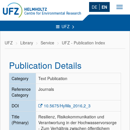
DE
EN
Toggl
navig
UFZ
UFZ
Library
Service
UFZ - Publication Index
Publication Details
Category
Text Publication
Reference
Journals
Category
DOI
10.5675/HyWa_2016,2_3
Title
Resilienz, Risikokommunikation und
(Primary)
Verantwortung in der Hochwasservorsorge
- Zum Verhältnis zwischen öffentlichem