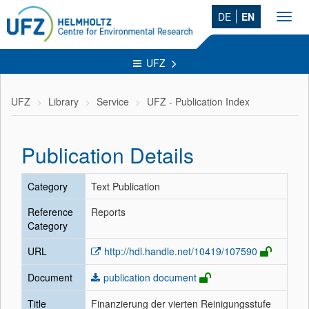
DE
EN
Toggl
navig
UFZ
UFZ
Library
Service
UFZ - Publication Index
Publication Details
Category
Text Publication
Reference
Reports
Category
URL
http://hdl.handle.net/10419/107590
Document
publication document
Title
Finanzierung der vierten Reinigungsstufe