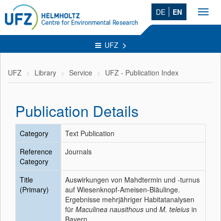
DE
EN
Toggl
navig
UFZ
UFZ
Library
Service
UFZ - Publication Index
Publication Details
Category
Text Publication
Reference
Journals
Category
Title
Auswirkungen von Mahdtermin und -turnus
(Primary)
auf Wiesenknopf-Ameisen-Bläulinge.
Ergebnisse mehrjähriger Habitatanalysen
für
Maculinea nausithous
und
M. teleius
in
Bayern