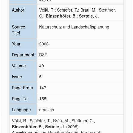
Author
Völkl, R.; Schiefer, T.; Bräu, M.; Stettmer,
C.;
Binzenhöfer, B.
;
Settele, J.
Source
Naturschutz und Landschaftsplanung
Titel
Year
2008
Department
BZF
Volume
40
Issue
5
Page From
147
Page To
155
Language
deutsch
Völkl, R., Schiefer, T., Bräu, M., Stettmer, C.,
Binzenhöfer, B.
,
Settele, J.
(2008):
Auswirkungen von Mahdtermin und -turnus auf