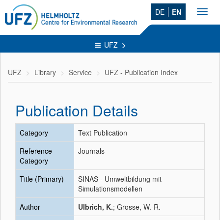
DE
EN
Toggl
navig
UFZ
UFZ
Library
Service
UFZ - Publication Index
Publication Details
Category
Text Publication
Reference
Journals
Category
Title (Primary)
SINAS - Umweltbildung mit
Simulationsmodellen
Author
Ulbrich, K.
; Grosse, W.-R.