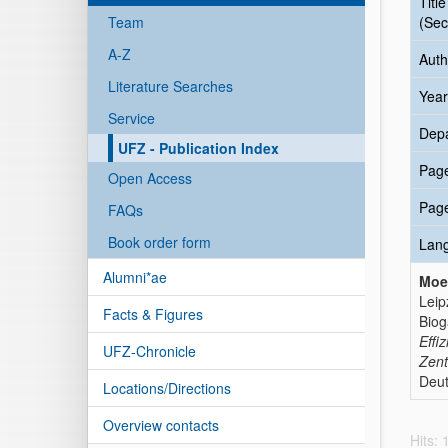
Title
Team
(Sec
A-Z
Auth
Literature Searches
Year
Service
Dep
UFZ - Publication Index
Pag
Open Access
Pag
FAQs
Book order form
Lan
Alumni*ae
Moel
Leip
Facts & Figures
Biog
Effi
UFZ-Chronicle
Zent
Deut
Locations/Directions
Overview contacts
Hits: