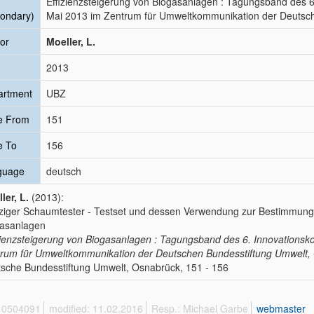
Effizienzsteigerung von Biogasanlagen : Tagungsband des 
ondary)
Mai 2013 im Zentrum für Umweltkommunikation der Deutsc
or
Moeller, L.
2013
artment
UBZ
e From
151
e To
156
guage
deutsch
ler, L.
(2013):
ziger Schaumtester - Testset und dessen Verwendung zur Bestimmung
asanlagen
zienzsteigerung von Biogasanlagen : Tagungsband des 6. Innovations
rum für Umweltkommunikation der Deutschen Bundesstiftung Umwelt,
sche Bundesstiftung Umwelt, Osnabrück, 151 - 156
 10504091
modified: 11.02.2016
Resp.: Michael Garbe
webmaster