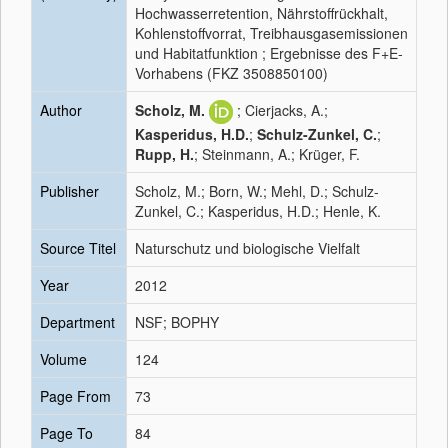
Hochwasserretention, Nährstoffrückhalt,
Kohlenstoffvorrat, Treibhausgasemissionen
und Habitatfunktion ; Ergebnisse des F+E-
Vorhabens (FKZ 3508850100)
Author
Scholz, M.
; Cierjacks, A.;
Kasperidus, H.D.
;
Schulz-Zunkel, C.
;
Rupp, H.
; Steinmann, A.; Krüger, F.
Publisher
Scholz, M.; Born, W.; Mehl, D.; Schulz-
Zunkel, C.; Kasperidus, H.D.; Henle, K.
Source Titel
Naturschutz und biologische Vielfalt
Year
2012
Department
NSF; BOPHY
Volume
124
Page From
73
Page To
84