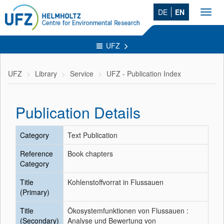
DE
EN
Toggl
navig
UFZ
UFZ
Library
Service
UFZ - Publication Index
Publication Details
Category
Text Publication
Reference
Book chapters
Category
Title
Kohlenstoffvorrat in Flussauen
(Primary)
Title
Ökosystemfunktionen von Flussauen :
(Secondary)
Analyse und Bewertung von