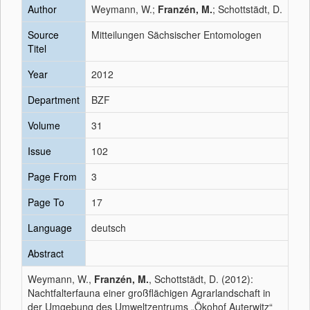
Author
Weymann, W.;
Franzén, M.
; Schottstädt, D.
Source
Mitteilungen Sächsischer Entomologen
Titel
Year
2012
Department
BZF
Volume
31
Issue
102
Page From
3
Page To
17
Language
deutsch
Abstract
Weymann, W.,
Franzén, M.
, Schottstädt, D. (2012):
Nachtfalterfauna einer großflächigen Agrarlandschaft in
der Umgebung des Umweltzentrums „Ökohof Auterwitz“