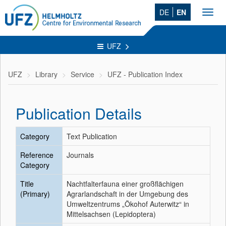
DE
EN
Toggl
navig
UFZ
UFZ
Library
Service
UFZ - Publication Index
Publication Details
Category
Text Publication
Reference
Journals
Category
Title
Nachtfalterfauna einer großflächigen
(Primary)
Agrarlandschaft in der Umgebung des
Umweltzentrums „Ökohof Auterwitz“ in
Mittelsachsen (Lepidoptera)