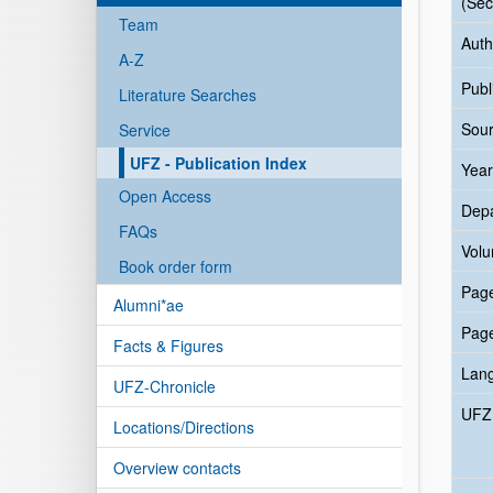
(Sec
Team
Auth
A-Z
Publ
Literature Searches
Sour
Service
UFZ - Publication Index
Year
Open Access
Dep
FAQs
Vol
Book order form
Pag
Alumni*ae
Pag
Facts & Figures
Lan
UFZ-Chronicle
UFZ 
Locations/Directions
Overview contacts