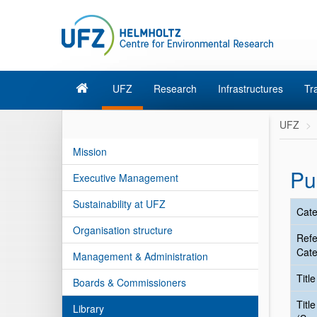
UFZ
Research
Infrastructures
Tr
UFZ
Mission
Pu
Executive Management
Sustainability at UFZ
Cate
Organisation structure
Ref
Cate
Management & Administration
Titl
Boards & Commissioners
Title
Library