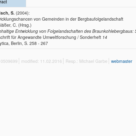
ract
sch, S.
(2004):
icklungschancen von Gemeinden in der Bergbaufolgelandschaft
Gläßer, C. (Hrsg.)
haltige Entwicklung von Folgelandschaften des Braunkohlebergbaus: S
schrift für Angewandte Umweltforschung / Sonderheft
14
ytica, Berlin, S. 258 - 267
 10509699
modified: 11.02.2016
Resp.: Michael Garbe
webmaster