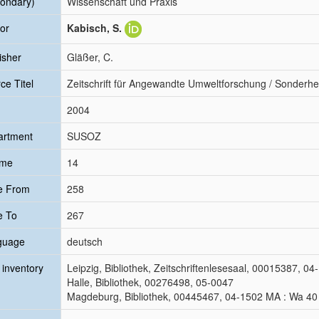
ondary)
Wissenschaft und Praxis
or
Kabisch, S.
isher
Gläßer, C.
ce Titel
Zeitschrift für Angewandte Umweltforschung / Sonderhe
2004
artment
SUSOZ
ume
14
e From
258
e To
267
guage
deutsch
inventory
Leipzig, Bibliothek, Zeitschriftenlesesaal, 00015387, 04
Halle, Bibliothek, 00276498, 05-0047
Magdeburg, Bibliothek, 00445467, 04-1502 MA : Wa 40