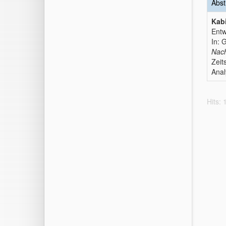
Abst
Kabi
Entw
In: 
Nach
Zeit
Anal
Hits: