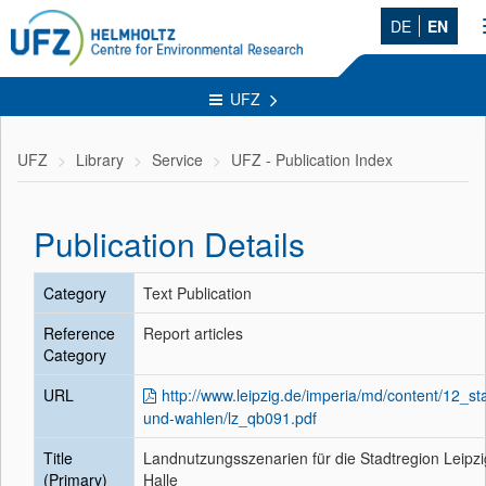
DE
EN
UFZ
UFZ
Library
Service
UFZ - Publication Index
Publication Details
Category
Text Publication
Reference
Report articles
Category
URL
http://www.leipzig.de/imperia/md/content/12_stat
und-wahlen/lz_qb091.pdf
Title
Landnutzungsszenarien für die Stadtregion Leipzi
(Primary)
Halle