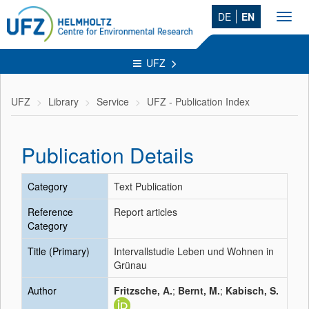
DE
EN
Toggl
navig
UFZ
UFZ
Library
Service
UFZ - Publication Index
Publication Details
Category
Text Publication
Reference
Report articles
Category
Title (Primary)
Intervallstudie Leben und Wohnen in
Grünau
Author
Fritzsche, A.
;
Bernt, M.
;
Kabisch, S.