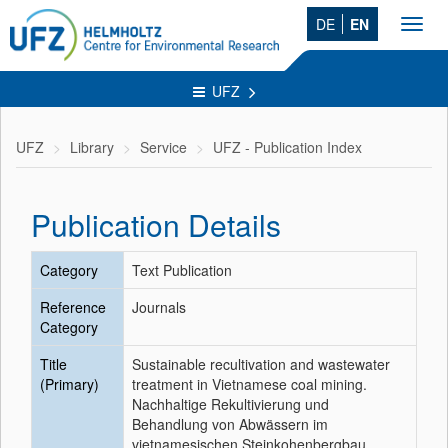
DE
EN
Toggl
navig
UFZ
UFZ
Library
Service
UFZ - Publication Index
Publication Details
Category
Text Publication
Reference
Journals
Category
Title
Sustainable recultivation and wastewater
(Primary)
treatment in Vietnamese coal mining.
Nachhaltige Rekultivierung und
Behandlung von Abwässern im
vietnamesischen Steinkohenbergbau