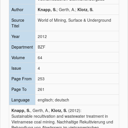
Author
Knapp, S.
; Gerth, A.;
Klotz, S.
Source
World of Mining, Surface & Underground
Titel
Year
2012
Department
BZF
Volume
64
Issue
4
Page From
253
Page To
261
Language
englisch; deutsch
Knapp, S.
, Gerth, A.,
Klotz, S.
(2012):
Sustainable recultivation and wastewater treatment in
Vietnamese coal mining. Nachhaltige Rekultivierung und
Behandlung von Abwässern im vietnamesischen