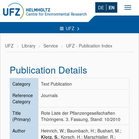
DE
EN
Toggl
navig
UFZ
UFZ
Library
Service
UFZ - Publication Index
Publication Details
Category
Text Publication
Reference
Journals
Category
Title
Rote Liste der Pflanzengesellschaften
(Primary)
Thüringens. 3. Fassung, Stand: 10/2010
Author
Heinrich, W.; Baumbach, H.; Bushart, M.;
Klotz, S.
; Korsch, H.; Marschtaller, R.;