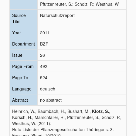
Pfützenreuter, S.; Scholz, P.; Westhus, W.
Source
Naturschutzreport
Titel
Year
2011
Department
BZF
Issue
26
Page From
492
Page To
524
Language
deutsch
Abstract
no abstract
Heinrich, W., Baumbach, H., Bushart, M.,
Klotz, S.
,
Korsch, H., Marschtaller, R., Pfützenreuter, S., Scholz, P.,
Westhus, W. (2011):
Rote Liste der Pflanzengesellschaften Thüringens. 3.
Fassung, Stand: 10/2010