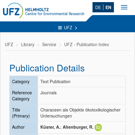
DE
EN
Toggl
navig
UFZ
UFZ
Library
Service
UFZ - Publication Index
Publication Details
Category
Text Publication
Reference
Journals
Category
Title
Characeen als Objekte ökotoxikologischer
(Primary)
Untersuchungen
Author
Küster, A.
;
Altenburger, R.