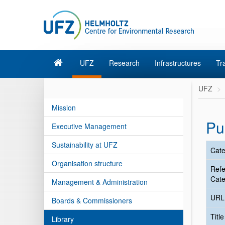
UFZ
Research
Infrastructures
Tr
UFZ
Mission
Pu
Executive Management
Sustainability at UFZ
Cate
Organisation structure
Ref
Cate
Management & Administration
URL
Boards & Commissioners
Titl
Library