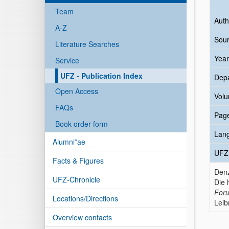
Team
Auth
A-Z
Sour
Literature Searches
Year
Service
UFZ - Publication Index
Dep
Open Access
Vol
FAQs
Pag
Book order form
Lan
Alumni*ae
UFZ 
Facts & Figures
Denz
UFZ-Chronicle
Die 
For
Locations/Directions
Leib
Overview contacts