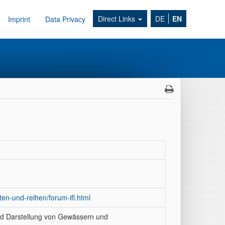
Direct Links
DE
EN
Imprint
Data Privacy
ften-und-reihen/forum-ifl.html
nd Darstellung von Gewässern und