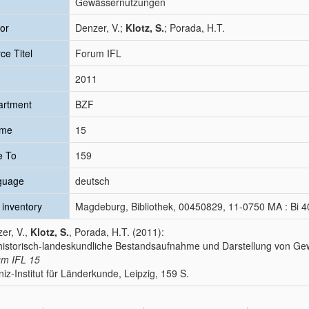
Gewässernutzungen
or
Denzer, V.;
Klotz, S.
; Porada, H.T.
ce Titel
Forum IFL
2011
artment
BZF
ume
15
e To
159
guage
deutsch
inventory
Magdeburg, Bibliothek, 00450829, 11-0750 MA : Bi 4
er, V.,
Klotz, S.
, Porada, H.T. (2011):
historisch-landeskundliche Bestandsaufnahme und Darstellung von 
um IFL
15
niz-Institut für Länderkunde, Leipzig, 159 S.