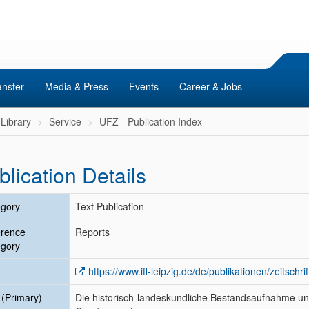
ansfer
Media & Press
Events
Career & Jobs
Library
Service
UFZ - Publication Index
blication Details
gory
Text Publication
erence
Reports
gory
https://www.ifl-leipzig.de/de/publikationen/zeitschri
e (Primary)
Die historisch-landeskundliche Bestandsaufnahme u