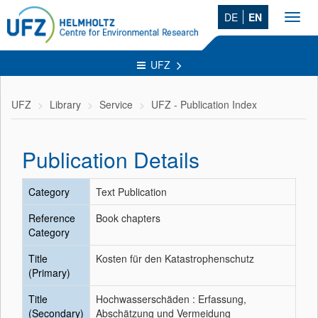
DE
EN
Toggl
navig
UFZ
UFZ
Library
Service
UFZ - Publication Index
Publication Details
Category
Text Publication
Reference
Book chapters
Category
Title
Kosten für den Katastrophenschutz
(Primary)
Title
Hochwasserschäden : Erfassung,
(Secondary)
Abschätzung und Vermeidung