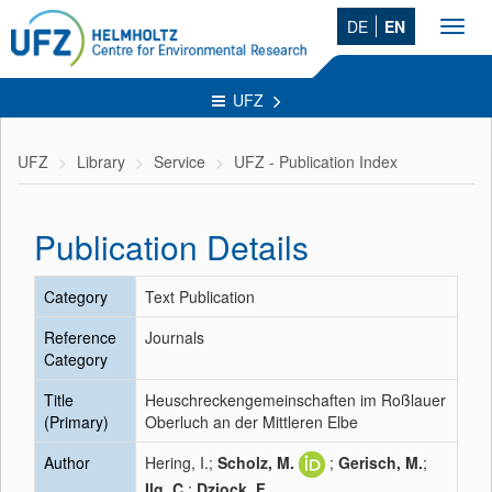
DE
EN
Toggl
navig
UFZ
UFZ
Library
Service
UFZ - Publication Index
Publication Details
Category
Text Publication
Reference
Journals
Category
Title
Heuschreckengemeinschaften im Roßlauer
(Primary)
Oberluch an der Mittleren Elbe
Author
Hering, I.;
Scholz, M.
;
Gerisch, M.
;
Ilg, C.
;
Dziock, F.