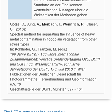
Standorte an der Elbe könnten
weiterführende Aussagen über die
Wirksamkeit der Methoden geben.
Götze, C., Jung, A.,
Merbach, I.
,
Wennrich, R.
, Gläser,
C. (2010):
Spectral method for separating the influence of heavy
metal contamination in floodplain vegetation from other
stress types
In: Kohlhofer, G., Franzen, M. (eds.)
100 Jahre ISPRS - 100 Jahre internationale
Zusammenarbeit: Vorträge Dreiländertagung OVG, DGPF
und SGPF; 30. Wissenschaftlich-Technische
Jahrestagung der DGPF, 1.-3. Juli 2010 in Wien
Publikationen der Deutschen Gesellschaft für
Photogrammetrie, Fernerkundung und Geoinformation
e.V.
19
Geschäftsstelle der DGPF, Münster, 397 - 404
The UFZ is institutionally supported by: