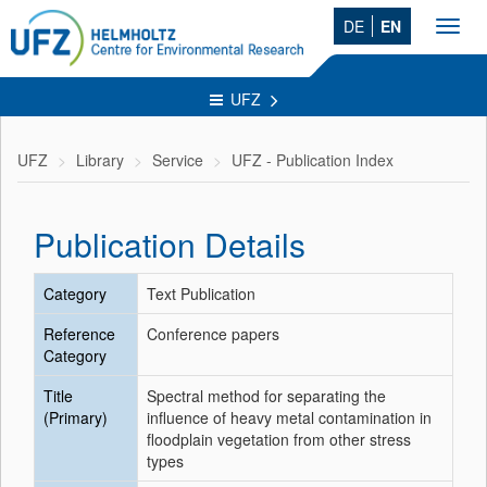
DE
EN
Toggl
navig
UFZ
UFZ
Library
Service
UFZ - Publication Index
Publication Details
Category
Text Publication
Reference
Conference papers
Category
Title
Spectral method for separating the
(Primary)
influence of heavy metal contamination in
floodplain vegetation from other stress
types