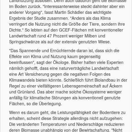
Landnutzung auslösen. Denn auch dadurch geht die Biomasse
im Boden zurück. "Interessanterweise steckt dahinter aber ein
anderer Vorgang", fasst Martin Schädler das wichtigste
Ergebnis der Studie zusammen. "Anders als das Klima
verringert die Nutzung nicht die Größe der Tiere, sondern ihre
Dichte." So lebten auf den GCEF-Flächen mit konventioneller
Landwirtschaft rund 47 Prozent weniger Milben und
Springschwänze als auf der extensiv genutzten Wiese.
"Das Spannende und Ernüchternde daran ist, dass sich die
Effekte von Klima und Nutzung kaum gegenseitig
beeinflussen", sagt der Ökologe. Bisher hatten viele Experten
nämlich gehofft, dass eine naturverträgliche Landwirtschaft
eine Art Versicherung gegen die negativen Folgen des
Klimawandels bieten könnte. Schließlich führt Biolandbau in der
Regel zu einer vielfältigeren Lebensgemeinschaft auf Äckern
und Grünland. Das aber mache solche Ökosysteme weniger
anfällig für klimatische Störungen als konventionell genutzte
Flächen, so die Überlegung.
Wenn es darum geht, die Leistungsfähigkeit der Bodentiere zu
erhalten, scheint diese Strategie allerdings nicht aufzugehen:
Die veränderten Temperaturen und Niederschläge reduzieren
deren Biomasse unabhängig von der Bewirtschaftung. "Nicht