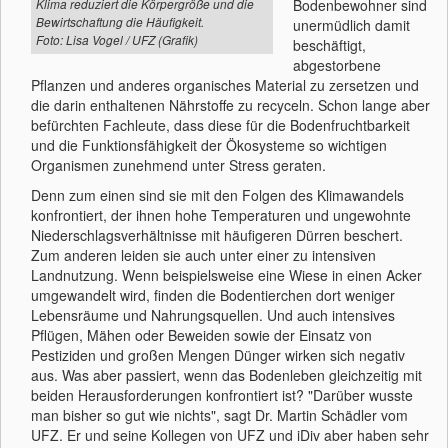
Bodenbewohner sind
Klima reduziert die Körpergröße und die
Bewirtschaftung die Häufigkeit.
unermüdlich damit
Foto: Lisa Vogel / UFZ (Grafik)
beschäftigt,
abgestorbene
Pflanzen und anderes organisches Material zu zersetzen und
die darin enthaltenen Nährstoffe zu recyceln. Schon lange aber
befürchten Fachleute, dass diese für die Bodenfruchtbarkeit
und die Funktionsfähigkeit der Ökosysteme so wichtigen
Organismen zunehmend unter Stress geraten.
Denn zum einen sind sie mit den Folgen des Klimawandels
konfrontiert, der ihnen hohe Temperaturen und ungewohnte
Niederschlagsverhältnisse mit häufigeren Dürren beschert.
Zum anderen leiden sie auch unter einer zu intensiven
Landnutzung. Wenn beispielsweise eine Wiese in einen Acker
umgewandelt wird, finden die Bodentierchen dort weniger
Lebensräume und Nahrungsquellen. Und auch intensives
Pflügen, Mähen oder Beweiden sowie der Einsatz von
Pestiziden und großen Mengen Dünger wirken sich negativ
aus. Was aber passiert, wenn das Bodenleben gleichzeitig mit
beiden Herausforderungen konfrontiert ist? "Darüber wusste
man bisher so gut wie nichts", sagt Dr. Martin Schädler vom
UFZ. Er und seine Kollegen von UFZ und iDiv aber haben sehr