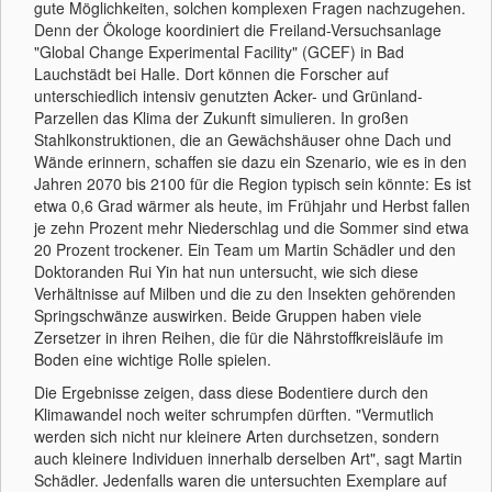
gute Möglichkeiten, solchen komplexen Fragen nachzugehen.
Denn der Ökologe koordiniert die Freiland-Versuchsanlage
"Global Change Experimental Facility" (GCEF) in Bad
Lauchstädt bei Halle. Dort können die Forscher auf
unterschiedlich intensiv genutzten Acker- und Grünland-
Parzellen das Klima der Zukunft simulieren. In großen
Stahlkonstruktionen, die an Gewächshäuser ohne Dach und
Wände erinnern, schaffen sie dazu ein Szenario, wie es in den
Jahren 2070 bis 2100 für die Region typisch sein könnte: Es ist
etwa 0,6 Grad wärmer als heute, im Frühjahr und Herbst fallen
je zehn Prozent mehr Niederschlag und die Sommer sind etwa
20 Prozent trockener. Ein Team um Martin Schädler und den
Doktoranden Rui Yin hat nun untersucht, wie sich diese
Verhältnisse auf Milben und die zu den Insekten gehörenden
Springschwänze auswirken. Beide Gruppen haben viele
Zersetzer in ihren Reihen, die für die Nährstoffkreisläufe im
Boden eine wichtige Rolle spielen.
Die Ergebnisse zeigen, dass diese Bodentiere durch den
Klimawandel noch weiter schrumpfen dürften. "Vermutlich
werden sich nicht nur kleinere Arten durchsetzen, sondern
auch kleinere Individuen innerhalb derselben Art", sagt Martin
Schädler. Jedenfalls waren die untersuchten Exemplare auf