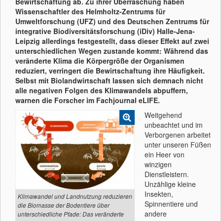
Bewirtschaftung ab. Zu ihrer Überraschung haben
Wissenschaftler des Helmholtz-Zentrums für
Umweltforschung (UFZ) und des Deutschen Zentrums für
integrative Biodiversitätsforschung (iDiv) Halle-Jena-
Leipzig allerdings festgestellt, dass dieser Effekt auf zwei
unterschiedlichen Wegen zustande kommt: Während das
veränderte Klima die Körpergröße der Organismen
reduziert, verringert die Bewirtschaftung ihre Häufigkeit.
Selbst mit Biolandwirtschaft lassen sich demnach nicht
alle negativen Folgen des Klimawandels abpuffern,
warnen die Forscher im Fachjournal eLIFE.
Weitgehend
unbeachtet und im
Verborgenen arbeitet
unter unseren Füßen
ein Heer von
winzigen
Dienstleistern.
Unzählige kleine
Insekten,
Klimawandel und Landnutzung reduzieren
Spinnentiere und
die Biomasse der Bodentiere über
andere
unterschiedliche Pfade: Das veränderte