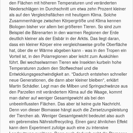
den Flächen mit höheren Temperaturen und veränderten
Niederschlägen im Durchschnitt um etwa zehn Prozent kleiner
als auf den Vergleichsflächen mit heutigem Klima. Solche
Zusammenhänge zwischen Körpergröße und Klima kennen
Biologen bisher vor allem bei größeren Tieren. So sind zum
Beispiel die Bärenarten in den warmen Regionen der Erde
deutlich kleiner als der Eisbär in der Arktis. Das liegt daran,
dass ein kleiner Körper eine vergleichsweise große Oberfläche
hat, über die er Wärme abgeben kann - was in den Tropen ein
Vorteil ist, in den Polarregionen aber leicht zum Auskühlen
führt. Bei wechselwarmen Tieren wie Insekten kurbeln hohe
Temperaturen zudem den Stoffwechsel und die
Entwicklungsgeschwindigkeit an. "Dadurch entstehen schneller
neue Generationen, die dann aber kleiner bleiben", erklärt
Martin Schädler. Legt man die Milben und Springschwänze aus
den Parzellen mit verändertem Klima auf die Waage, kommt
man daher auf weniger Gesamtgewicht als bei den
unbeeinflussten Flächen. Das aber ist keine gute Nachricht.
Denn von dieser Biomasse hängt auch die Zersetzungsleistung
der Tierchen ab. Weniger Gesamtgewicht bedeutet also auch
ein gebremstes Nährstoffrecycling. Einen ganz ähnlichen Effekt
kann dem Experiment zufolge auch eine zu intensive