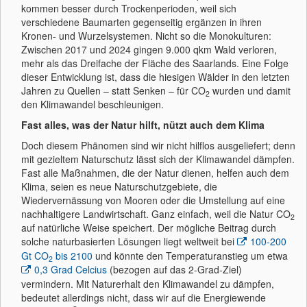
kommen besser durch Trockenperioden, weil sich
verschiedene Baumarten gegenseitig ergänzen in ihren
Kronen- und Wurzelsystemen. Nicht so die Monokulturen:
Zwischen 2017 und 2024 gingen 9.000 qkm Wald verloren,
mehr als das Dreifache der Fläche des Saarlands. Eine Folge
dieser Entwicklung ist, dass die hiesigen Wälder in den letzten
Jahren zu Quellen – statt Senken – für CO
wurden und damit
2
den Klimawandel beschleunigen.
Fast alles, was der Natur hilft, nützt auch dem Klima
Doch diesem Phänomen sind wir nicht hilflos ausgeliefert; denn
mit gezieltem Naturschutz lässt sich der Klimawandel dämpfen.
Fast alle Maßnahmen, die der Natur dienen, helfen auch dem
Klima, seien es neue Naturschutzgebiete, die
Wiedervernässung von Mooren oder die Umstellung auf eine
nachhaltigere Landwirtschaft. Ganz einfach, weil die Natur CO
2
auf natürliche Weise speichert. Der mögliche Beitrag durch
solche naturbasierten Lösungen liegt weltweit bei
100-200
Gt CO
bis 2100
und könnte den Temperaturanstieg um etwa
2
0,3 Grad Celcius
(bezogen auf das 2-Grad-Ziel)
vermindern. Mit Naturerhalt den Klimawandel zu dämpfen,
bedeutet allerdings nicht, dass wir auf die Energiewende