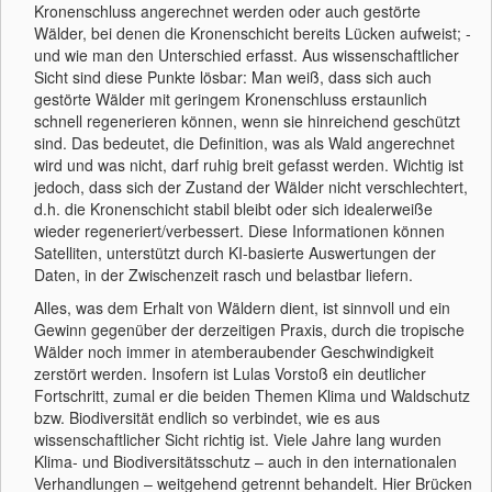
Kronenschluss angerechnet werden oder auch gestörte
Wälder, bei denen die Kronenschicht bereits Lücken aufweist; -
und wie man den Unterschied erfasst. Aus wissenschaftlicher
Sicht sind diese Punkte lösbar: Man weiß, dass sich auch
gestörte Wälder mit geringem Kronenschluss erstaunlich
schnell regenerieren können, wenn sie hinreichend geschützt
sind. Das bedeutet, die Definition, was als Wald angerechnet
wird und was nicht, darf ruhig breit gefasst werden. Wichtig ist
jedoch, dass sich der Zustand der Wälder nicht verschlechtert,
d.h. die Kronenschicht stabil bleibt oder sich idealerweiße
wieder regeneriert/verbessert. Diese Informationen können
Satelliten, unterstützt durch KI-basierte Auswertungen der
Daten, in der Zwischenzeit rasch und belastbar liefern.
Alles, was dem Erhalt von Wäldern dient, ist sinnvoll und ein
Gewinn gegenüber der derzeitigen Praxis, durch die tropische
Wälder noch immer in atemberaubender Geschwindigkeit
zerstört werden. Insofern ist Lulas Vorstoß ein deutlicher
Fortschritt, zumal er die beiden Themen Klima und Waldschutz
bzw. Biodiversität endlich so verbindet, wie es aus
wissenschaftlicher Sicht richtig ist. Viele Jahre lang wurden
Klima- und Biodiversitätsschutz – auch in den internationalen
Verhandlungen – weitgehend getrennt behandelt. Hier Brücken