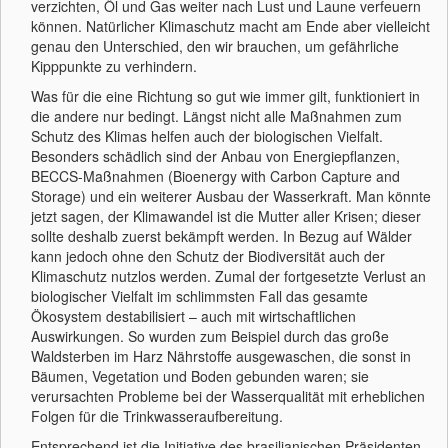
verzichten, Öl und Gas weiter nach Lust und Laune verfeuern
können. Natürlicher Klimaschutz macht am Ende aber vielleicht
genau den Unterschied, den wir brauchen, um gefährliche
Kipppunkte zu verhindern.
Was für die eine Richtung so gut wie immer gilt, funktioniert in
die andere nur bedingt. Längst nicht alle Maßnahmen zum
Schutz des Klimas helfen auch der biologischen Vielfalt.
Besonders schädlich sind der Anbau von Energiepflanzen,
BECCS-Maßnahmen (Bioenergy with Carbon Capture and
Storage) und ein weiterer Ausbau der Wasserkraft. Man könnte
jetzt sagen, der Klimawandel ist die Mutter aller Krisen; dieser
sollte deshalb zuerst bekämpft werden. In Bezug auf Wälder
kann jedoch ohne den Schutz der Biodiversität auch der
Klimaschutz nutzlos werden. Zumal der fortgesetzte Verlust an
biologischer Vielfalt im schlimmsten Fall das gesamte
Ökosystem destabilisiert – auch mit wirtschaftlichen
Auswirkungen. So wurden zum Beispiel durch das große
Waldsterben im Harz Nährstoffe ausgewaschen, die sonst in
Bäumen, Vegetation und Boden gebunden waren; sie
verursachten Probleme bei der Wasserqualität mit erheblichen
Folgen für die Trinkwasseraufbereitung.
Entsprechend ist die Initiative des brasilianischen Präsidenten