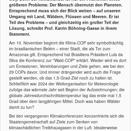
2
größeren Problems: Der Mensch übernutzt den Planeten.
Entsprechend muss sich der Blick weiten – auf unseren
Umgang mit Land, Wäldern, Flüssen und Meeren. Er ist
Teil des Problems – und gleichzeitig ein großer Teil der
Lösung, schreibt Prof. Katrin Böhning-Gaese in ihrem
Statement.
Am 10. November beginnt die Klima-COP sehr symbolträchtig
im brasilianischen Belém – einer Stadt, die als Tor zum
Amazonas gilt. Entsprechend hat Brasiliens Präsident Lula da
Silva die Konferenz zur "Wald-COP" erklärt. Wieder wird es dort
um Emissionen, Vereinbarungen und Ziele gehen, wie bei den
29 COPs davor. Und immer drängender wird auch die Frage
gestellt werden, ob das 1,5-Grad-Ziel noch zu halten ist.
Schließlich war 2024 der Weltorganisation für Meteorologie
zufolge das wärmste Jahr seit Beginn der Aufzeichnungen; die
globale Jahresdurchschnittstemperatur lag das erste mal 1,5
Grad über dem langjährigen Mittel. Doch was haben Wälder
damit zu tun?
Bei den vergangenen Klimakonferenzen konzentrierte sich die
Staatengemeinschaft auf Ziele zum Senken von
klimaschädlichen Treibhausgasen in der Luft. Idealerweise