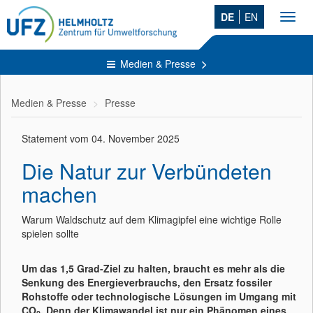
DE
EN
Toggl
navig
Medien & Presse
Medien & Presse
Presse
Statement vom 04. November 2025
Die Natur zur Verbündeten
machen
Warum Waldschutz auf dem Klimagipfel eine wichtige Rolle
spielen sollte
Um das 1,5 Grad-Ziel zu halten, braucht es mehr als die
Senkung des Energieverbrauchs, den Ersatz fossiler
Rohstoffe oder technologische Lösungen im Umgang mit
CO
. Denn der Klimawandel ist nur ein Phänomen eines