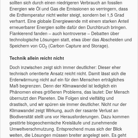
sollten sich durch einen niedrigeren Verbrauch an fossilen
Energien wie Öl und Gas die Emissionen so verringern, dass
die Erdtemperatur nicht weiter steigt, sondern bei 1,5 Grad
verharrt. Eine globale Energiewende mit einem starken Anteil
erneuerbarer Energien sollte dafür den Durchbruch bringen.
Flankierend fanden – auch kontroverse – Debatten über
technologische Lösungen statt, etwa über das Abscheiden und
Speichern von CO
(Carbon Capture and Storage).
2
Technik allein reicht nicht
Doch inzwischen zeigt sich immer deutlicher: Dieser eher
technisch orientierte Ansatz reicht nicht. Damit lässt sich die
Erderwärmung nicht auf ein für den Menschen erträgliches
Maß begrenzen. Denn der Klimawandel ist lediglich ein
Phänomen eines größeren Problems, das lautet: Der Mensch
übernutzt den Planeten. Die Folgen sind vielfältig und
drastisch, und wir spüren sie immer deutlicher. Nicht nur der
Klimawandel zeigt Wirkung, auch der rasante Verlust an
Biodiversität stellt uns vor Herausforderungen. Dazu kommen
gestörte biogeochemische Kreisläufe und zunehmende
Umweltverschmutzung. Entsprechend muss sich der Blick
weiten, die Lösungen müssen breiter angelegt sein. Es geht