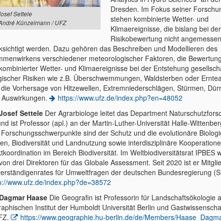
Dresden. Im Fokus seiner Forschu
Josef Settele
stehen kombinierte Wetter- und
 André Künzelmann / UFZ
Klimaereignisse, die bislang bei der
Risikobewertung nicht angemesse
ksichtigt werden. Dazu gehören das Beschreiben und Modellieren des
menwirkens verschiedener meteorologischer Faktoren, die Bewertung
kombinierter Wetter- und Klimaereignisse bei der Entstehung gesellscha
gischer Risiken wie z.B. Überschwemmungen, Waldsterben oder Erntea
 die Vorhersage von Hitzewellen, Extremniederschlägen, Stürmen, Dür
 Auswirkungen.
https://www.ufz.de/index.php?en=48052
 Josef Settele
Der Agrarbiologe leitet das Department Naturschutzfor
nd ist Professor (apl.) an der Martin-Luther-Universität Halle-Wittenbe
 Forschungsschwerpunkte sind der Schutz und die evolutionäre Biologi
ten, Biodiversität und Landnutzung sowie interdisziplinäre Kooperation
tkoordination im Bereich Biodiversität. Im Weltbiodiversitätsrat IPBES 
von drei Direktoren für das Globale Assessment. Seit 2020 ist er Mitgli
erständigenrates für Umweltfragen der deutschen Bundesregierung (
p://www.ufz.de/index.php?de=38572
 Dagmar Haase
Die Geografin ist Professorin für Landschaftsökologie 
aphischen Institut der Humboldt Universität Berlin und Gastwissenschaf
FZ.
https://www.geographie.hu-berlin.de/de/Members/Haase_Dagm