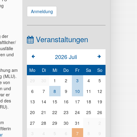
ng
Anmeldung
n
 der
Veranstaltungen
ftlicher/
usfälle
ren und
2026
Juli
schung am
Mo
Di
Mi
Do
Fr
Sa
So
rg (MLU).
29
30
1
2
3
4
5
e von
en und
6
7
8
9
10
11
12
war er
ed des
13
14
15
16
17
18
19
SRU).
20
21
22
23
24
25
26
am
27
28
29
30
31
1
2
tlerin
3
4
5
6
7
8
9
ar