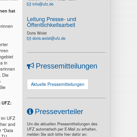
info@ufz.de
nen hat
Leitung Presse- und
Öffentlichkeitsarbeit
erinnen
Doris Wolst
e
doris.wolst@ufz.de
erter
ahren
hgebiet
s in
Pressemitteilungen
herinnen
. Die
n
Aktuelle Pressemitteilungen
Sie
m UFZ:
Presseverteiler
t im UFZ
ther and
Um die aktuellen Pressemitteilungen des
UFZ automatisch per E-Mail zu erhalten,
r "Data
melden Sie sich bitte hier dafür an:
r TU