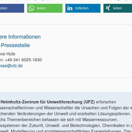
eilen
teilen
mitteilen
teilen
ere Informationen
Pressestelle
ne Hufe
on: +49 341 6025-1630
esse@ufz.de
m
Helmholtz-Zentrum für Umweltforschung (UFZ)
erforschen
ssenschaftlerinnen und Wissenschaftler die Ursachen und Folgen der w
ichenden Veränderungen der Umwelt und erarbeiten Lösungsoptionen. 
chs Themenbereichen befassen sie sich mit Wasserressourcen,
osystemen der Zukunft, Umwelt- und Biotechnologien, Chemikalien in 
welt, Modellierung und sozialwissenschaftlichen Fragestellungen. Da