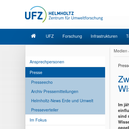
UFZ
Forschung
Infrastrukturen
T
Medien 
Ansprechpersonen
Press
Presse
Zw
Presseecho
Wi
Archiv Pressemitteilungen
Helmholtz-News Erde und Umwelt
Im jä
Presseverteiler
einfl
sind 
Im Fokus
Wisse
gegeb