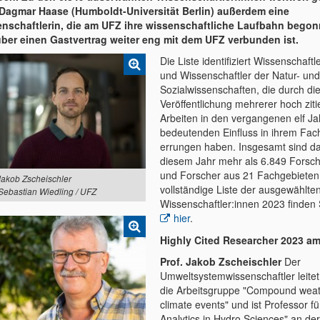
 Dagmar Haase (Humboldt-Universität Berlin) außerdem eine
nschaftlerin, die am UFZ ihre wissenschaftliche Laufbahn begon
ber einen Gastvertrag weiter eng mit dem UFZ verbunden ist.
Die Liste identifiziert Wissenschaftl
und Wissenschaftler der Natur- und
Sozialwissenschaften, die durch di
Veröffentlichung mehrerer hoch ziti
Arbeiten in den vergangenen elf J
bedeutenden Einfluss in ihrem Fac
errungen haben. Insgesamt sind da
diesem Jahr mehr als 6.849 Forsc
und Forscher aus 21 Fachgebieten
 Jakob Zscheischler
vollständige Liste der ausgewählte
 Sebastian Wiedling / UFZ
Wissenschaftler:innen 2023 finden 
hier
.
Highly Cited Researcher 2023 a
Prof. Jakob Zscheischler
Der
Umweltsystemwissenschaftler leite
die Arbeitsgruppe "Compound wea
climate events" und ist Professor fü
Analytics in Hydro Sciences" an de