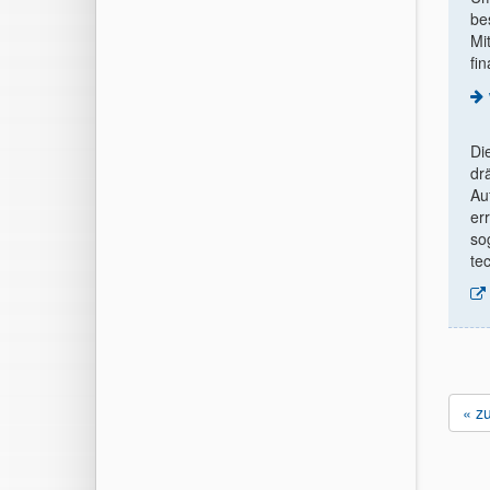
be
Mi
fin
Di
dr
Au
er
so
te
« z