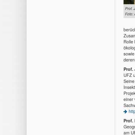
Prof. 
Foto:
berüc
Zusam
Rolle 
ökolo
sowie
deren
Prof.
UFZ u
Seine
Insek
Projek
einer 
Sachv
htt
Prof.
Geogr
am U