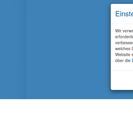
Einst
Wir verwe
erforderl
verbesse
welches D
Website s
über die