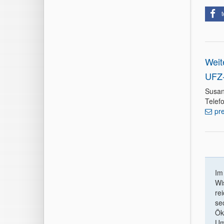
t
Weit
UFZ-
Susan
Telef
pr
I
Wi
re
se
Ök
Um