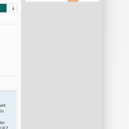
eit
In
der
s UFZ