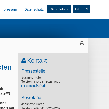
Direktlinks
DE
EN
Impressum
Datenschutz
Kontakt
sten
Pressestelle
Susanne Hufe
Telefon: +49 341 6025-1630
presse@ufz.de
eit
vate™)
Sekretariat
annt
Jeannette Hortig
ehört mit
Telefon: +49 341 6025-1269