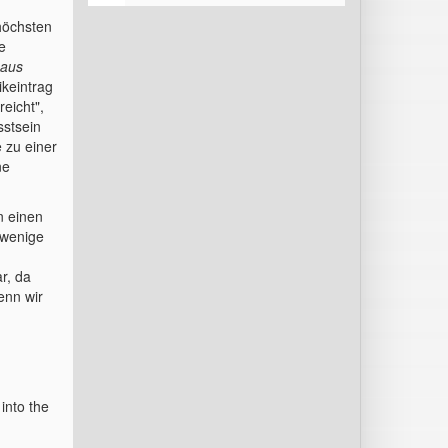
höchsten
e
aus
ikeintrag
eicht",
stsein
e zu einer
ne
n einen
 wenige
r, da
enn wir
into the