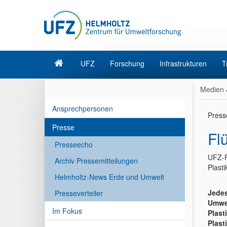
UFZ
Forschung
Infrastrukturen
T
Medien 
Ansprechpersonen
Press
Presse
Fl
Presseecho
UFZ-F
Archiv Pressemitteilungen
Plast
Helmholtz-News Erde und Umwelt
Jedes
Presseverteiler
Umwel
Im Fokus
Plast
Plast