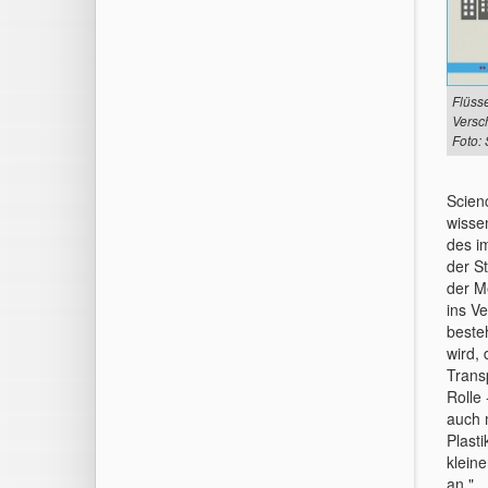
Flüss
Versc
Foto:
Scien
wissen
des i
der S
der M
ins V
beste
wird, 
Trans
Rolle 
auch 
Plast
klein
an."