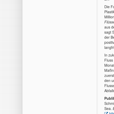
Die F
Plasti
Milli
Flüss
aus d
sagt 
der Be
posit
langf
In zu
Fluss
Monat
Maßna
zuerst
den u
Fluss
Abfal
Publi
Schmid
Sea.
ht