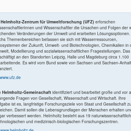
m
Helmholtz-Zentrum für Umweltforschung (UFZ)
erforschen
ssenschaftlerinnen und Wissenschaftler die Ursachen und Folgen der w
ichenden Veränderungen der Umwelt und erarbeiten Lösungsoptionen. 
chs Themenbereichen befassen sie sich mit Wasserressourcen,
osystemen der Zukunft, Umwelt- und Biotechnologien, Chemikalien in 
welt, Modellierung und sozialwissenschaftlichen Fragestellungen. Da
schäftigt an den Standorten Leipzig, Halle und Magdeburg circa 1.100
tarbeitende. Es wird vom Bund sowie von Sachsen und Sachsen-Anhal
anziert.
www.ufz.de
e
Helmholtz-Gemeinschaft
identiﬁziert und bearbeitet große und vor 
ängende Fragen von Gesellschaft, Wissenschaft und Wirtschaft. Ihre
fgabe ist es, langfristige Forschungsziele von Staat und Gesellschaft z
reichen. Damit sollen die Lebensgrundlagen der Menschen erhalten un
gar verbessert werden. Helmholtz besteht aus 19 naturwissenschaftlich
chnologischen und medizinisch-biologischen Forschungszentren.
www.helmholtz.de