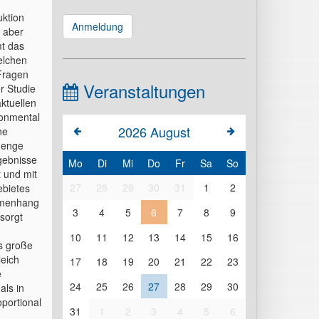
ktion
Anmeldung
s aber
t das
elchen
Fragen
Veranstaltungen
r Studie
ktuellen
onmental
2026
August
ne
 Menge
rgebnisse
Mo
Di
Mi
Do
Fr
Sa
So
 und mit
27
28
29
30
31
1
2
ebietes
ammenhang
3
4
5
6
7
8
9
tsorgt
10
11
12
13
14
15
16
s große
leich
17
18
19
20
21
22
23
e
24
25
26
27
28
29
30
als in
oportional
31
1
2
3
4
5
6