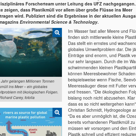
disziplinäres Forscherteam unter Leitung des UFZ nachgegangen.
e zeigen, dass Plastikmüll vor allem über große Flüsse ins Meer
tragen wird. Publiziert sind die Ergebnisse in der aktuellen Ausg
magazins
Environmental Science & Technology
.
Im Wasser fast aller Meere und Fl
finden sich mittlerweile kleine Plasti
Das stellt ein ernstes und wachsen
globales Umweltproblem dar. Die jä
Einträge sind enorm, und Plastik ver
nur sehr langsam. Durch die im Wa
schwimmenden kleinen Plastikparti
können Meeresbewohner Schaden
beispielsweise wenn Fische, Seevö
 Jahr gelangen Millionen Tonnen
Meeressäuger diese mit Futter ver
kmüll ins Meer – ein globales
und fressen. "Die ökologischen Fol
tproblem mit ökologischen Folgen.
bislang noch nicht abzusehen. Klar 
Richard Carey, fotolia
dass es so nicht weitergehen kann",
Christian Schmidt, Hydrogeologe 
"Da es aber unmöglich ist, die Oz
bereits vorhandenen Plastikmüll zu 
müssen wir vorsorgen und den Ein
Plastik schnell und effizient reduzie