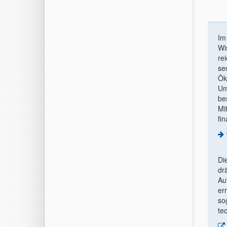
I
Wi
re
se
Ök
Um
be
Mi
fin
Di
dr
Au
er
so
te