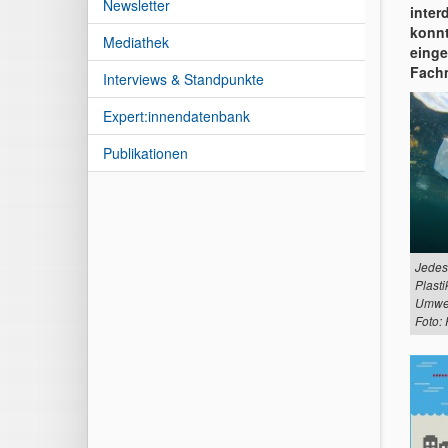
Newsletter
inter
konnt
Mediathek
einge
Fach
Interviews & Standpunkte
Expert:innendatenbank
Publikationen
Jedes
Plasti
Umwel
Foto: 