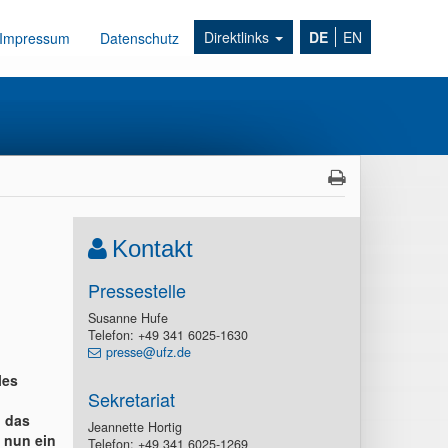
Direktlinks
DE
EN
Impressum
Datenschutz
Kontakt
Pressestelle
Susanne Hufe
Telefon: +49 341 6025-1630
presse@ufz.de
les
Sekretariat
g das
Jeannette Hortig
 nun ein
Telefon: +49 341 6025-1269