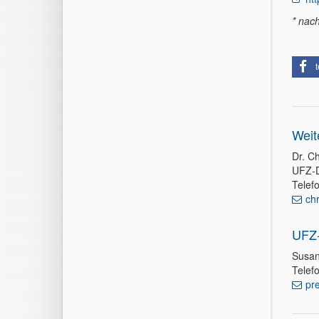
* nac
t
Weit
Dr. Ch
UFZ-D
Telef
ch
UFZ-
Susan
Telef
pr