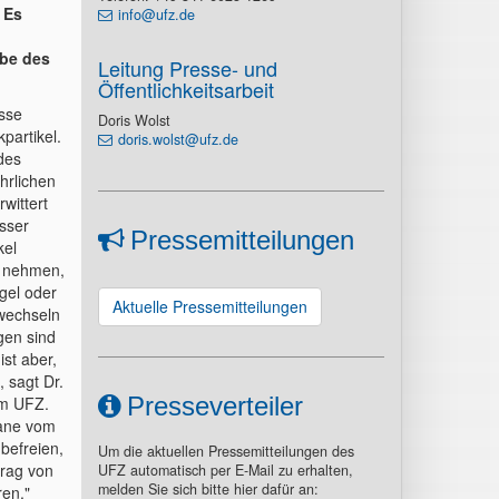
 Es
info@ufz.de
abe des
Leitung Presse- und
Öffentlichkeitsarbeit
üsse
Doris Wolst
kpartikel.
doris.wolst@ufz.de
des
hrlichen
wittert
sser
Pressemitteilungen
kel
 nehmen,
gel oder
Aktuelle Pressemitteilungen
wechseln
gen sind
ist aber,
 sagt Dr.
Presseverteiler
am UFZ.
eane vom
befreien,
Um die aktuellen Pressemitteilungen des
trag von
UFZ automatisch per E-Mail zu erhalten,
melden Sie sich bitte hier dafür an:
ren."