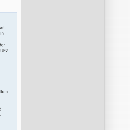
eit
In
der
s UFZ
t
allem
u
d
-