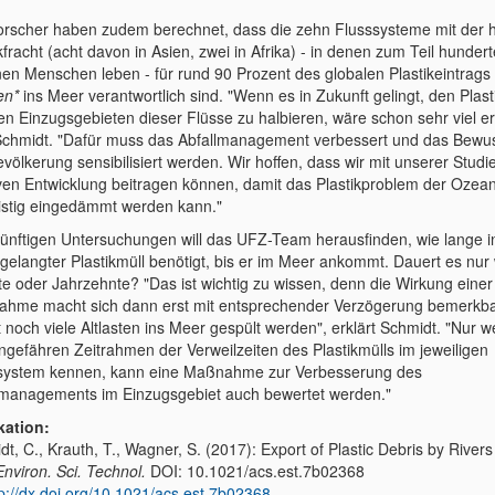
orscher haben zudem berechnet, dass die zehn Flusssysteme mit der 
kfracht (acht davon in Asien, zwei in Afrika) - in denen zum Teil hundert
onen Menschen leben - für rund 90 Prozent des globalen Plastikeintrags
en*
ins Meer verantwortlich sind. "Wenn es in Zukunft gelingt, den Plast
en Einzugsgebieten dieser Flüsse zu halbieren, wäre schon sehr viel err
Schmidt. "Dafür muss das Abfallmanagement verbessert und das Bewus
völkerung sensibilisiert werden. Wir hoffen, dass wir mit unserer Studi
iven Entwicklung beitragen können, damit das Plastikproblem der Ozea
ristig eingedämmt werden kann."
künftigen Untersuchungen will das UFZ-Team herausfinden, wie lange i
 gelangter Plastikmüll benötigt, bis er im Meer ankommt. Dauert es nur
e oder Jahrzehnte? "Das ist wichtig zu wissen, denn die Wirkung einer
hme macht sich dann erst mit entsprechender Verzögerung bemerkba
 noch viele Altlasten ins Meer gespült werden", erklärt Schmidt. "Nur w
ngefähren Zeitrahmen der Verweilzeiten des Plastikmülls im jeweiligen
system kennen, kann eine Maßnahme zur Verbesserung des
lmanagements im Einzugsgebiet auch bewertet werden."
kation:
t, C., Krauth, T., Wagner, S. (2017): Export of Plastic Debris by Rivers 
Environ. Sci. Technol.
DOI: 10.1021/acs.est.7b02368
tp://dx.doi.org/10.1021/acs.est.7b02368