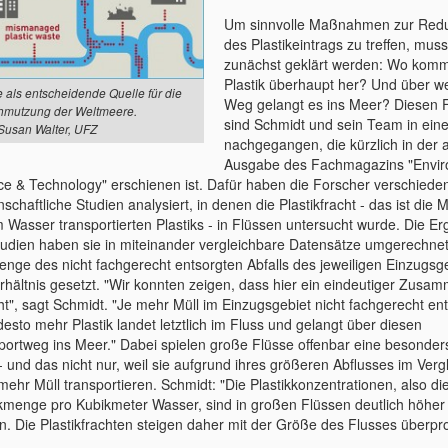
Um sinnvolle Maßnahmen zur Redu
des Plastikeintrags zu treffen, mus
zunächst geklärt werden: Wo komm
Plastik überhaupt her? Und über w
e als entscheidende Quelle für die
Weg gelangt es ins Meer? Diesen 
hmutzung der Weltmeere.
sind Schmidt und sein Team in eine
 Susan Walter, UFZ
nachgegangen, die kürzlich in der a
Ausgabe des
Fachmagazins "Envir
ce & Technology" erschienen ist. Dafür haben die Forscher verschiede
schaftliche Studien analysiert, in denen die Plastikfracht - das ist die
m Wasser transportierten Plastiks - in Flüssen untersucht wurde. Die E
tudien haben sie in miteinander vergleichbare Datensätze umgerechnet
enge des nicht fachgerecht entsorgten Abfalls des jeweiligen Einzugsg
erhältnis gesetzt. "Wir konnten zeigen, dass hier ein eindeutiger Zus
ht", sagt Schmidt. "Je mehr Müll im Einzugsgebiet nicht fachgerecht en
desto mehr Plastik landet letztlich im Fluss und gelangt über diesen
portweg ins Meer." Dabei spielen große Flüsse offenbar eine besonder
- und das nicht nur, weil sie aufgrund ihres größeren Abflusses im Verg
mehr Müll transportieren. Schmidt: "Die Plastikkonzentrationen, also di
ikmenge pro Kubikmeter Wasser, sind in großen Flüssen deutlich höher 
en. Die Plastikfrachten steigen daher mit der Größe des Flusses überpr