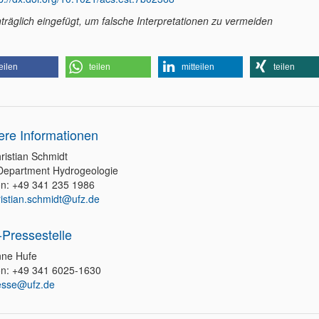
hträglich eingefügt, um falsche Interpretationen zu vermeiden
eilen
teilen
mitteilen
teilen
ere Informationen
ristian Schmidt
epartment Hydrogeologie
on: +49 341 235 1986
ristian.schmidt@ufz.de
Pressestelle
ne Hufe
on: +49 341 6025-1630
esse@ufz.de