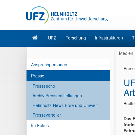
UFZ
Forschung
Infrastrukturen
T
Medien 
Ansprechpersonen
Press
Presse
UF
Presseecho
Ar
Archiv Pressemitteilungen
Breit
Helmholtz-News Erde und Umwelt
Presseverteiler
Das F
förde
Im Fokus
Fahrr