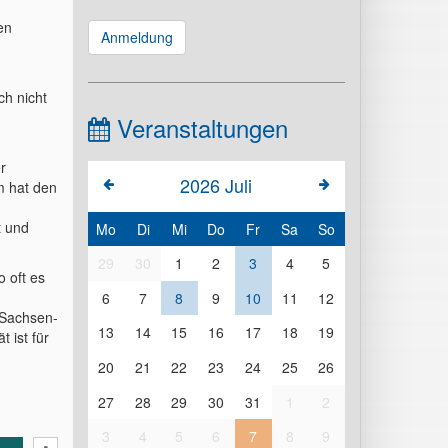
en
Anmeldung
h nicht
Veranstaltungen
r
2026
Juli
m hat den
t und
Mo
Di
Mi
Do
Fr
Sa
So
29
30
1
2
3
4
5
o oft es
6
7
8
9
10
11
12
 Sachsen-
13
14
15
16
17
18
19
t ist für
20
21
22
23
24
25
26
27
28
29
30
31
1
2
3
4
5
6
7
8
9