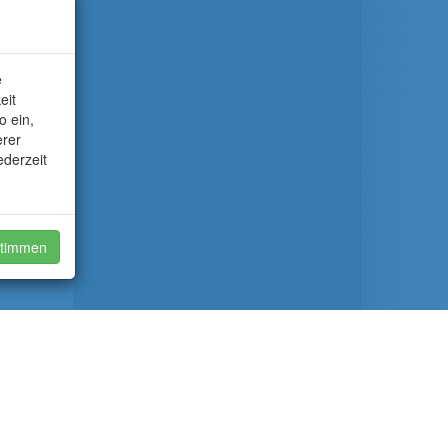
e
eit
o ein,
erer
ederzeit
timmen