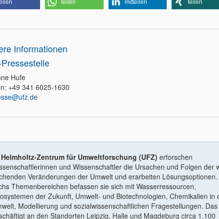
eilen
teilen
mitteilen
teilen
ere Informationen
Pressestelle
ne Hufe
on: +49 341 6025-1630
esse@ufz.de
m
Helmholtz-Zentrum für Umweltforschung (UFZ)
erforschen
ssenschaftlerinnen und Wissenschaftler die Ursachen und Folgen der w
ichenden Veränderungen der Umwelt und erarbeiten Lösungsoptionen. 
chs Themenbereichen befassen sie sich mit Wasserressourcen,
osystemen der Zukunft, Umwelt- und Biotechnologien, Chemikalien in 
welt, Modellierung und sozialwissenschaftlichen Fragestellungen. Da
schäftigt an den Standorten Leipzig, Halle und Magdeburg circa 1.100