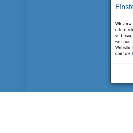
Einst
Wir verwe
erforderl
verbesse
welches D
Website s
über die