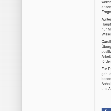
weite
ansons
Frage
Außer
Haupt
nur M
Wisse
Carol
Überg
posit
Arbeit
förde
Für Dr
geht 
beson
Anhalt
uns An