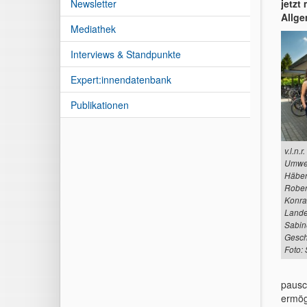
Newsletter
jetzt
Allge
Mediathek
Interviews & Standpunkte
Expert:innendatenbank
Publikationen
v.l.n.
Umwel
Häber
Rober
Konra
Lande
Sabin
Gesch
Foto:
pausc
ermög