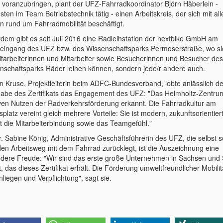
r voranzubringen, plant der UFZ-Fahrradkoordinator Björn Häberlein -
ten im Team Betriebstechnik tätig - einen Arbeitskreis, der sich mit all
n rund um Fahrradmobilität beschäftigt.
dem gibt es seit Juli 2016 eine Radleihstation der nextbike GmbH am
eingang des UFZ bzw. des Wissenschaftsparks Permoserstraße, wo sic
itarbeiterinnen und Mitarbeiter sowie Besucherinnen und Besucher des
nschaftsparks Räder leihen können, sondern jede/r andere auch.
in Kruse, Projektleiterin beim ADFC-Bundesverband, lobte anlässlich de
abe des Zertifikats das Engagement des UFZ: "Das Helmholtz-Zentru
iven Nutzen der Radverkehrsförderung erkannt. Die Fahrradkultur am
splatz vereint gleich mehrere Vorteile: Sie ist modern, zukunftsorientier
rt die Mitarbeiterbindung sowie das Teamgefühl."
. Sabine König, Administrative Geschäftsführerin des UFZ, die selbst s
den Arbeitsweg mit dem Fahrrad zurücklegt, ist die Auszeichnung eine
dere Freude: "Wir sind das erste große Unternehmen in Sachsen und
, das dieses Zertifikat erhält. Die Förderung umweltfreundlicher Mobilitä
liegen und Verpflichtung", sagt sie.