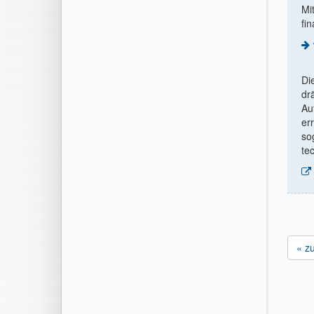
Mi
fin
Di
dr
Au
er
so
te
« z