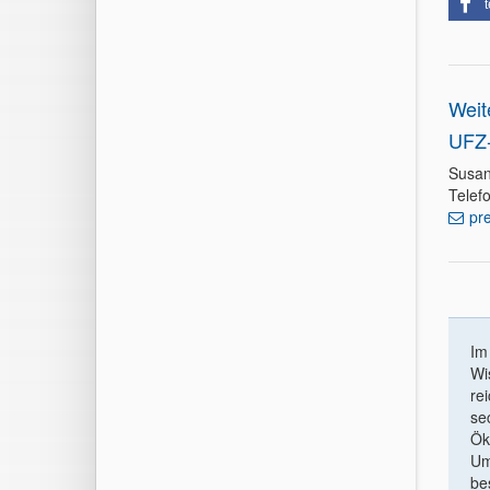
t
Weit
UFZ-
Susan
Telef
pr
I
Wi
re
se
Ök
Um
be