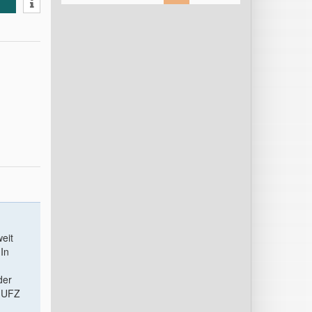
eit
In
der
s UFZ