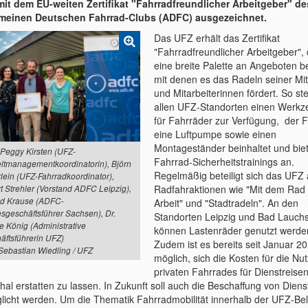
 mit dem EU-weiten Zertifikat "Fahrradfreundlicher Arbeitgeber" de
meinen Deutschen Fahrrad-Clubs (ADFC) ausgezeichnet.
Das UFZ erhält das Zertifikat
"Fahrradfreundlicher Arbeitgeber",
eine breite Palette an Angeboten ber
mit denen es das Radeln seiner Mit
und Mitarbeiterinnen fördert. So ste
allen UFZ-Standorten einen Werkz
für Fahrräder zur Verfügung, der F
eine Luftpumpe sowie einen
Montageständer beinhaltet und biet
r. Peggy Kirsten (UFZ-
Fahrrad-Sicherheitstrainings an.
tmanagementkoordinatorin), Björn
Regelmäßig beteiligt sich das UFZ
lein (UFZ-Fahrradkoordinator),
Radfahraktionen wie "Mit dem Rad 
t Strehler (Vorstand ADFC Leipzig),
d Krause (ADFC-
Arbeit" und "Stadtradeln". An den
sgeschäftsführer Sachsen), Dr.
Standorten Leipzig und Bad Lauchs
e König (Administrative
können Lastenräder genutzt werde
äftsführerin UFZ)
Zudem ist es bereits seit Januar 2
 Sebastian Wiedling / UFZ
möglich, sich die Kosten für die Nu
privaten Fahrrades für Dienstreise
hal erstatten zu lassen. In Zukunft soll auch die Beschaffung von Dien
licht werden. Um die Thematik Fahrradmobilität innerhalb der UFZ-Be