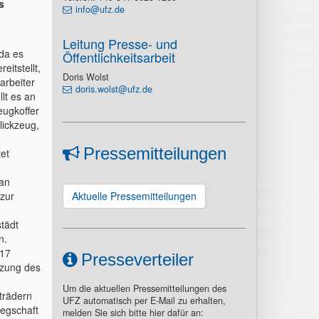
s
info@ufz.de
Leitung Presse- und
 da es
Öffentlichkeitsarbeit
eitstellt,
Doris Wolst
arbeiter
doris.wolst@ufz.de
llt es an
eugkoffer
lickzeug,
Pressemitteilungen
et
 an
zur
Aktuelle Pressemitteilungen
tädt
n.
017
Presseverteiler
tzung des
n
Um die aktuellen Pressemitteilungen des
strädern
UFZ automatisch per E-Mail zu erhalten,
legschaft
melden Sie sich bitte hier dafür an: