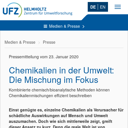
DE
EN
Toggl
navig
Medien & Presse
Medien & Presse
Presse
Pressemitteilung vom 23. Januar 2020
Chemikalien in der Umwelt:
Die Mischung im Fokus
Kombinierte chemisch/bioanalytische Methoden können
Chemikalienmischungen effizient beschreiben
Einst genügte es, einzelne Chemikalien als Verursacher für
schädliche Auswirkungen auf Mensch und Umwelt
auszumachen. Doch wie sich mittlerweile zeigt, greift
dieser Ansatz zu kurz. Denn die reale Welt ist von