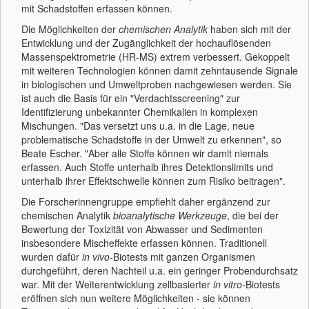
mit Schadstoffen erfassen können.
Die Möglichkeiten der
chemischen Analytik
haben sich mit der
Entwicklung und der Zugänglichkeit der hochauflösenden
Massenspektrometrie (HR-MS) extrem verbessert. Gekoppelt
mit weiteren Technologien können damit zehntausende Signale
in biologischen und Umweltproben nachgewiesen werden. Sie
ist auch die Basis für ein "Verdachtsscreening" zur
Identifizierung unbekannter Chemikalien in komplexen
Mischungen. "Das versetzt uns u.a. in die Lage, neue
problematische Schadstoffe in der Umwelt zu erkennen", so
Beate Escher. "Aber alle Stoffe können wir damit niemals
erfassen. Auch Stoffe unterhalb ihres Detektionslimits und
unterhalb ihrer Effektschwelle können zum Risiko beitragen".
Die Forscherinnengruppe empfiehlt daher ergänzend zur
chemischen Analytik
bioanalytische Werkzeuge
, die bei der
Bewertung der Toxizität von Abwasser und Sedimenten
insbesondere Mischeffekte erfassen können. Traditionell
wurden dafür
in vivo
-Biotests mit ganzen Organismen
durchgeführt, deren Nachteil u.a. ein geringer Probendurchsatz
war. Mit der Weiterentwicklung zellbasierter
in vitro
-Biotests
eröffnen sich nun weitere Möglichkeiten - sie können