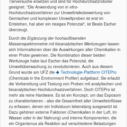
Tierversuche ersetzen und sind für Hochdurchsatzroboter
geeignet. "Die Anwendung von
in vitro
-
Hochdurchsatzverfahren zur Umweltrisikobewertung von
Gemischen und komplexen Umweltproben ist erst im
Entstehen, hat aber ein riesiges Potenzial", ist Beate Escher
überzeugt.
Durch die
Ergänzung der hochauflösenden
Massenspektrometrie mit bioanalytischen Werkzeugen
lassen
sich Informationen über die Auswirkungen aller Chemikalien in
einer Probe gewinnen. Die Kombination dieser beiden
Werkzeuge habe laut Escher das Potenzial, die
Umweltüberwachung zu revolutionieren. Auch aus diesem
Grund wurde am UFZ die
Technologie-Plattform CITEPro
(Chemicals in the Environment Profiler) aufgebaut. Sie erlaubt
die Vorbereitung und Testung von Proben mit analytischen und
bioanalytischen Hochdurchsatzverfahren. Doch CITEPro ist
mehr als reine Hardware. Es ist ein Konzept, um das Exposom
zu charakterisieren - also die Gesamtheit aller Umwelteinflüsse
zu erfassen, denen ein Individuum lebenslang ausgesetzt ist.
Dazu gehören externe Faktoren (Chemikalien in der Luft, im
Wasser oder in der Nahrung) und interne Komponenten, die
ein Organismus als Reaktion auf verschiedene Belastungen