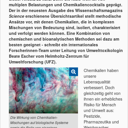
multiplen Belastungen und Chemikaliencocktails geprägt.
Der in der neuesten Ausgabe des Wissenschaftsmagazins
Science
erschienene Übersichtsartikel stellt methodische
Ansätze vor, mit denen Chemikalien, die in komplexen
Mischungen von Bedeutung sind, isoliert, charakterisiert
und verfolgt werden können.
Eine Kombination von
chemischen und bioanalytischen Methoden sei dazu am
besten geeignet -
schreibt ein internationales
Forscherinnen-Team unter Leitung von Umwelttoxikologin
Beate Escher vom Helmholtz-Zentrum für
Umweltforschung (UFZ).
Chemikalien haben
unsere
Lebensqualität
verbessert. Doch
gleichzeitig geht von
ihnen ein erhebliches
Risiko für Mensch
und Umwelt aus:
Pestizide,
Die Wirkung von Chemikalien-
Pharmazeutika und
Mischungen auf biologische Systeme
Weichmacher
sowie die Rolle von einzelnen