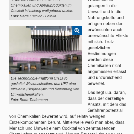
gelangen in die
Chemikalien und Abbauprodukten im
Cocktail ist bislang weitgehend unklar.
Umwelt und in die
Foto: Rade Lukovic - Fotolia
Nahrungskette und
bringen neben den
erwünschten auch
unerwünschte Effekte
mit sich. Trotz
gesetzlicher
Bestimmungen
werden diese
Chemikalien nicht
angemessen erfasst
und unzureichend
Die Technologie-Plattform CITEPro
bewertet.
gestattet Wissenschaftlern des UFZ eine
effiziente (Bio)analytik und Bewertung von
Das liegt u.a. daran,
Umweltchemikalien.
dass der derzeitige
Foto: Bodo Tiedemann
Ansatz, mit dem das
Gefahrenpotenzial
von Chemikalien bewertet wird, auf relativ wenigen
Einzelkomponenten beruht. Mittlerweile weiß man aber, dass
Mensch und Umwelt einem Cocktail von zehntausenden