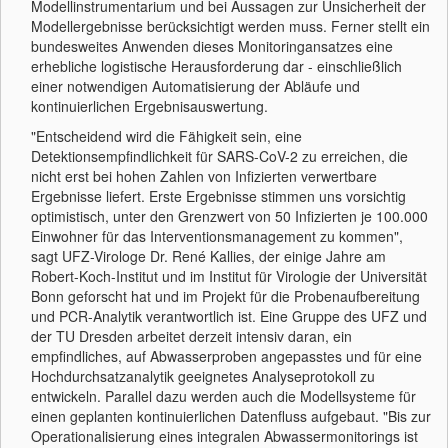
Modellinstrumentarium und bei Aussagen zur Unsicherheit der
Modellergebnisse berücksichtigt werden muss. Ferner stellt ein
bundesweites Anwenden dieses Monitoringansatzes eine
erhebliche logistische Herausforderung dar - einschließlich
einer notwendigen Automatisierung der Abläufe und
kontinuierlichen Ergebnisauswertung.
"Entscheidend wird die Fähigkeit sein, eine
Detektionsempfindlichkeit für SARS-CoV-2 zu erreichen, die
nicht erst bei hohen Zahlen von Infizierten verwertbare
Ergebnisse liefert. Erste Ergebnisse stimmen uns vorsichtig
optimistisch, unter den Grenzwert von 50 Infizierten je 100.000
Einwohner für das Interventionsmanagement zu kommen",
sagt UFZ-Virologe Dr. René Kallies, der einige Jahre am
Robert-Koch-Institut und im Institut für Virologie der Universität
Bonn geforscht hat und im Projekt für die Probenaufbereitung
und PCR-Analytik verantwortlich ist. Eine Gruppe des UFZ und
der TU Dresden arbeitet derzeit intensiv daran, ein
empfindliches, auf Abwasserproben angepasstes und für eine
Hochdurchsatzanalytik geeignetes Analyseprotokoll zu
entwickeln. Parallel dazu werden auch die Modellsysteme für
einen geplanten kontinuierlichen Datenfluss aufgebaut. "Bis zur
Operationalisierung eines integralen Abwassermonitorings ist