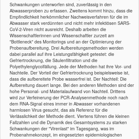
Schwankungen unterworfen sind, zuverlässig in den
Abwasserproben zu erfassen. Zweitens kommt hinzu, dass die
Empfindlichkeit herkömmlicher Nachweisverfahren für die im
Abwasser stark verdünnten und nicht mehr infektiösen SARS-
CoV-2-Viren nicht ausreicht. Deshalb arbeiten die
Wissenschaftlerinnen und Wissenschaftler zurzeit am
"Bottleneck" des Monitorings und an der Optimierung der
Probenaufbereitung. Drei Aufbereitungsmethoden werden
dabei parallel auf ihre Leistungsfähigkeit getestet: die
Gefriertrocknung, die Säulenfiltration und die
Polyethylenglycolfällung. Jede der Methoden hat ihre Vor- und
Nachteile. Der Vorteil der Gefriertrocknung beispielsweise ist,
dass die aufbereitete Probe wasserfrei ist. Der Nachteil: Die
Aufbereitung dauert lange. Bei den anderen Methoden sind der
hohe Personal- und Materialaufwand von Nachteil. Drittens
wird zur Verfeinerung der PCR-Analysenmethode noch nach
dem RNA-Signal eines immer in Abwasser vorhandenen
harmlosen Virus gesucht, das als Referenz für die
Verlässlichkeit der Methode dient. Viertens führen die kleinen
Fallzahlen und die Dynamik des Gesamtsystems zu starken
Schwankungen der "Virenlast" im Tagesgang, was im
Probenahmekonzept, im eingesetzten epidemiologischen