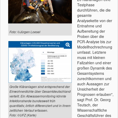
Testphase
durchführen, die die
gesamte
Analysekette von der
Entnahme und
Aufbereitung der
Foto: ©Jürgen Loesel
Proben über die
PCR-Analyse bis zur
Modellhochrechnung
umfasst. Letztere
muss mit kleinen
Fallzahlen und einer
großen Dynamik des
Gesamtsystems
zurechtkommen und
auch Aussagen zur
Große Kläranlagen sind entsprechend der
Unsicherheit der
Einwohnerdichte über Gesamtdeutschland
Prognosen erlauben",
verteilt. Ein Abwassermonitoring könnte
sagt Prof. Dr. Georg
Infektionsherde bundesweit früh
Teutsch, der
quantitativ, örtlich differenziert und in ihrem
Wissenschaftliche
zeitlichen Verlauf erfassen.
Geschäftsführer des
Foto: ©UFZ (Karte)