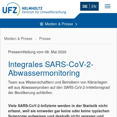
DE
EN
Toggl
navig
Medien & Presse
Medien & Presse
Presse
Pressemitteilung vom 08. Mai 2020
Integrales SARS-CoV-2-
Abwassermonitoring
Team aus Wissenschaftlern und Betreibern von Kläranlagen
will aus Abwasserproben auf den SARS-CoV-2-Infektionsgrad
der Bevölkerung schließen
Viele SARS-CoV-2-Infizierte werden in der Statistik nicht
erfasst, weil sie entweder gar keine oder keine typischen
Symptome aufweisen und deshalb nicht getestet und