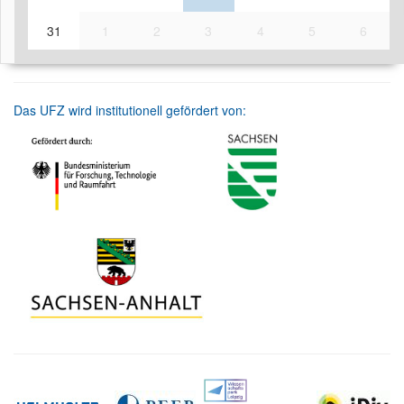
31
1
2
3
4
5
6
Das UFZ wird institutionell gefördert von: