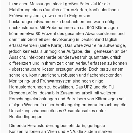
In solchen Messungen steckt großes Potenzial für die
Etablierung eines räumlich differenzierten, kontinuierlichen
Frühwarnsystems, etwa um die Folgen von
Lockerungsmaßnahmen zu beobachten und wenn nötig
nachzusteuern. Mit Probenahmen an ca. 900 Kläranlagen
könnten etwa 80 Prozent des gesamten Abwasserstroms und
damit ein Großteil der Bevölkerung in Deutschland täglich
erfasst werden (siehe Karte). Das wäre zwar eine aufwendige,
jedoch keinesfalls unmögliche Aufgabe, die - gemessen an der
Aussicht, Infektionsherde bundesweit früh quantitativ, örtlich
differenziert und in ihrem zeitlichen Verlauf erfassen zu können
- überschaubare Kosten erzeugen würde. Doch bis zu einem
schnellen, kontinuierlichen, robusten und flächendeckenden
Monitoring- und Frühwarnsystem sind noch einige
Herausforderungen zu bewältigen. Das UFZ und die TU
Dresden prüfen deshalb in Zusammenarbeit mit weiteren
Forschungseinrichtungen und Betreibern von Kläranlagen seit
einigen Wochen in einer breit angelegten Voruntersuchung die
Umsetzungschancen dieses Gesamtansatzes unter
Realbedingungen.
Die erste Herausforderung besteht darin, geringste
Konzentrationen an Viren und RNA, die zudem starken