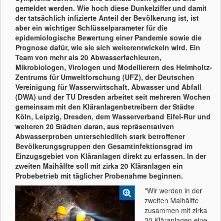
gemeldet werden. Wie hoch diese Dunkelziffer und damit
der tatsächlich infizierte Anteil der Bevölkerung ist, ist
aber ein wichtiger Schlüsselparameter für die
epidemiologische Bewertung einer Pandemie sowie die
Prognose dafür, wie sie sich weiterentwickeln wird. Ein
Team von mehr als 20 Abwasserfachleuten,
Mikrobiologen, Virologen und Modellierern des Helmholtz-
Zentrums für Umweltforschung (UFZ), der Deutschen
Vereinigung für Wasserwirtschaft, Abwasser und Abfall
(DWA) und der TU Dresden arbeitet seit mehreren Wochen
gemeinsam mit den Kläranlagenbetreibern der Städte
Köln, Leipzig, Dresden, dem Wasserverband Eifel-Rur und
weiteren 20 Städten daran, aus repräsentativen
Abwasserproben unterschiedlich stark betroffener
Bevölkerungsgruppen den Gesamtinfektionsgrad im
Einzugsgebiet von Kläranlagen direkt zu erfassen. In der
zweiten Maihälfte soll mit zirka 20 Kläranlagen ein
Probebetrieb mit täglicher Probenahme beginnen.
"Wir werden in der
zweiten Maihälfte
zusammen mit zirka
20 Kläranlagen eine