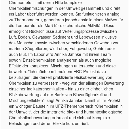
Chemometer - mit deren Hilfe komplexe
Chemikalienmischungen in der Umwelt gesammelt und direkt
ins Labor überführt werden können. Sie funktionieren analog
zu Thermometern, generieren jedoch anstelle eines Maßes für
die Temperatur ein Maß für die chemische Aktivität. Diese
ermöglicht Rückschlüsse auf Verteilungsprozesse zwischen
Luft, Boden, Gewässer, Sediment und Lebewesen inklusive
des Menschen sowie zwischen verschiedenen Geweben von
marinen Säugetieren, wie Leber, Fettgewebe, Gehirn oder
auch Blut. Im Labor wird Annika Jahnke mit ihrem Team
sowohl Einzelchemikalien analysieren als auch mögliche
Effekte der komplexen Mischungen untersuchen und diese
bewerten. "Ich möchte mit meinem ERC-Projekt dazu
beizutragen, die derzeit praktizierte Risikobewertung von
Chemikalien zu verbessern - weg von der alleinigen Bewertung
einzelner Indikatorchemikalien - hin zu einer einheitlichen
Risikobewertung auf der Basis von Bioverfügbarkeit und
Mischungseffekten", sagt Annika Jahnke. Damit ist ihr Projekt
ein wichtiger Baustein im UFZ-Themenbereich "Chemikalien in
der Umwelt", der die integrierte öko- und humantoxikologische
Chemikalienbewertung erforscht und sich auf komplexe
Belastungen und deren Effekte konzentriert.