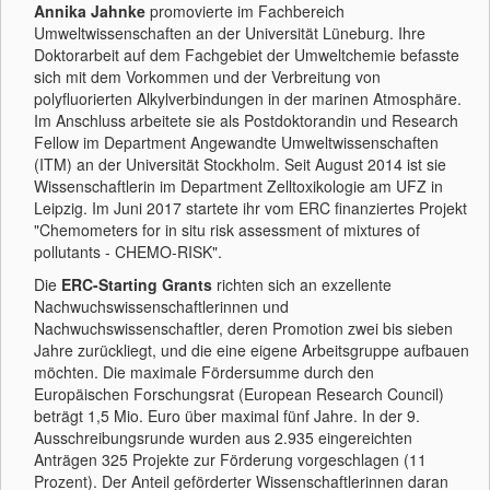
Annika Jahnke
promovierte im Fachbereich
Umweltwissenschaften an der Universität Lüneburg. Ihre
Doktorarbeit auf dem Fachgebiet der Umweltchemie befasste
sich mit dem Vorkommen und der Verbreitung von
polyfluorierten Alkylverbindungen in der marinen Atmosphäre.
Im Anschluss arbeitete sie als Postdoktorandin und Research
Fellow im Department Angewandte Umweltwissenschaften
(ITM) an der Universität Stockholm. Seit August 2014 ist sie
Wissenschaftlerin im Department Zelltoxikologie am UFZ in
Leipzig. Im Juni 2017 startete ihr vom ERC finanziertes Projekt
"Chemometers for in situ risk assessment of mixtures of
pollutants - CHEMO-RISK".
Die
ERC-Starting Grants
richten sich an exzellente
Nachwuchswissenschaftlerinnen und
Nachwuchswissenschaftler, deren Promotion zwei bis sieben
Jahre zurückliegt, und die eine eigene Arbeitsgruppe aufbauen
möchten. Die maximale Fördersumme durch den
Europäischen Forschungsrat (European Research Council)
beträgt 1,5 Mio. Euro über maximal fünf Jahre. In der 9.
Ausschreibungsrunde wurden aus 2.935 eingereichten
Anträgen 325 Projekte zur Förderung vorgeschlagen (11
Prozent). Der Anteil geförderter Wissenschaftlerinnen daran