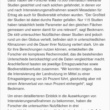
Dafür haben die Forscher etwa 10.000 thematisch relevante
Studien gesichtet und nach solchen gefahndet, in denen vor
und nach Intensivierungsmaßnahmen sowohl Messdaten für
Ertrag als auch für Biodiversität erhoben wurden. "Der Großteil
der Studien ist dabei durchs Raster gefallen. Nur 115 Studien
haben tatsächlich beide Parameter auf den gleichen Flächen
gemessen und waren damit für uns relevant", sagt Beckmann.
Die 449 untersuchten Nutzflächen dieser Studien sind jedoch
rund um den Globus verteilt, befinden sich in unterschiedlichen
Klimazonen und die Dauer ihrer Nutzung variiert stark. Um sie
für ihre Berechnungen nutzen können, entwickelten die
Forscher ein komplexes Rechenmodell, das die bestehenden
Unterschiede berücksichtigt und die Daten vergleichbar macht.
Anschließend fassten sie jeweilige Ertragszuwächse sowie
Biodiversitätsverluste zusammen. "Wir konnten zeigen, dass
die Intensivierung der Landnutzung im Mittel zu einer
Ertragssteigerung von 20 Prozent führt, gleichzeitig aber mit
einem Artenverlust von neun Prozent einhergeht", sagt
Beckmann.
Um einen detaillierteren Einblick in die Auswirkungen von
Intensivierungsmaßnahmen zu bekommen, haben die
Forscher die untersuchten Nutzflächen in drei