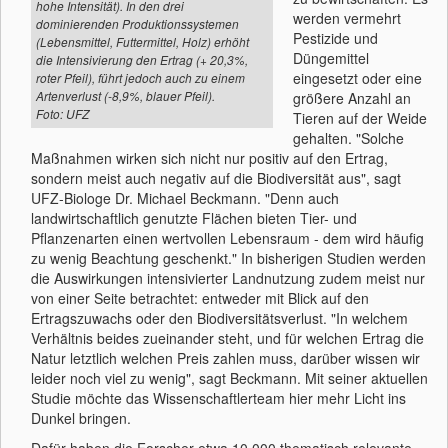
hohe Intensität). In den drei
werden vermehrt
dominierenden Produktionssystemen
Pestizide und
(Lebensmittel, Futtermittel, Holz) erhöht
Düngemittel
die Intensivierung den Ertrag (+ 20,3%,
eingesetzt oder eine
roter Pfeil), führt jedoch auch zu einem
Artenverlust (-8,9%, blauer Pfeil).
größere Anzahl an
Foto: UFZ
Tieren auf der Weide
gehalten. "Solche
Maßnahmen wirken sich nicht nur positiv auf den Ertrag,
sondern meist auch negativ auf die Biodiversität aus", sagt
UFZ-Biologe Dr. Michael Beckmann. "Denn auch
landwirtschaftlich genutzte Flächen bieten Tier- und
Pflanzenarten einen wertvollen Lebensraum - dem wird häufig
zu wenig Beachtung geschenkt." In bisherigen Studien werden
die Auswirkungen intensivierter Landnutzung zudem meist nur
von einer Seite betrachtet: entweder mit Blick auf den
Ertragszuwachs oder den Biodiversitätsverlust. "In welchem
Verhältnis beides zueinander steht, und für welchen Ertrag die
Natur letztlich welchen Preis zahlen muss, darüber wissen wir
leider noch viel zu wenig", sagt Beckmann. Mit seiner aktuellen
Studie möchte das Wissenschaftlerteam hier mehr Licht ins
Dunkel bringen.