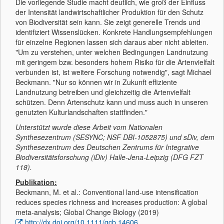
Die vorliegende Studie macht deutlich, wie groß der Einfluss
der Intensität landwirtschaftlicher Produktion für den Schutz
von Biodiversität sein kann. Sie zeigt generelle Trends und
identifiziert Wissenslücken. Konkrete Handlungsempfehlungen
für einzelne Regionen lassen sich daraus aber nicht ableiten.
"Um zu verstehen, unter welchen Bedingungen Landnutzung
mit geringem bzw. besonders hohem Risiko für die Artenvielfalt
verbunden ist, ist weitere Forschung notwendig", sagt Michael
Beckmann. "Nur so können wir in Zukunft effiziente
Landnutzung betreiben und gleichzeitig die Artenvielfalt
schützen. Denn Artenschutz kann und muss auch in unseren
genutzten Kulturlandschaften stattfinden."
Unterstützt wurde diese Arbeit vom Nationalen
Synthesezentrum (SESYNC; NSF DBI-1052875) und sDiv, dem
Synthesezentrum des Deutschen Zentrums für Integrative
Biodiversitätsforschung (iDiv) Halle-Jena-Leipzig (DFG FZT
118).
Publikation:
Beckmann, M. et al.: Conventional land-use intensification
reduces species richness and increases production: A global
meta-analysis; Global Change Biology (2019)
http://dx.doi.org/10.1111/gcb.14606