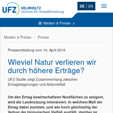
DE
EN
Toggl
navig
Medien & Presse
Medien & Presse
Presse
Pressemitteilung vom 10. April 2019
Wieviel Natur verlieren wir
durch höhere Erträge?
UFZ-Studie zeigt Zusammenhang zwischen
Ertragsteigerungen und Artenvielfalt
Um den Ertrag bewirtschafteter Nutzflächen zu steigern,
wird die Landnutzung intensiviert. In welchem Maß der
Ertrag dabei zunimmt, und wie hoch gleichzeitig der
Verlust der biologischen Vielfalt ausfällt, darüber ist