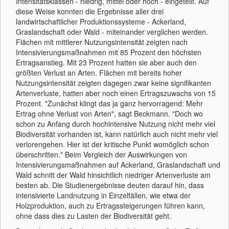
Intensitätsklassen - niedrig, mittel oder hoch - eingeteilt. Auf
diese Weise konnten die Ergebnisse aller drei
landwirtschaftlicher Produktionssysteme - Ackerland,
Graslandschaft oder Wald - miteinander verglichen werden.
Flächen mit mittlerer Nutzungsintensität zeigten nach
Intensivierungsmaßnahmen mit 85 Prozent den höchsten
Ertragsanstieg. Mit 23 Prozent hatten sie aber auch den
größten Verlust an Arten. Flächen mit bereits hoher
Nutzungsintensität zeigten dagegen zwar keine signifikanten
Artenverluste, hatten aber noch einen Ertragszuwachs von 15
Prozent. "Zunächst klingt das ja ganz hervorragend: Mehr
Ertrag ohne Verlust von Arten", sagt Beckmann. "Doch wo
schon zu Anfang durch hochintensive Nutzung nicht mehr viel
Biodiversität vorhanden ist, kann natürlich auch nicht mehr viel
verlorengehen. Hier ist der kritische Punkt womöglich schon
überschritten." Beim Vergleich der Auswirkungen von
Intensivierungsmaßnahmen auf Ackerland, Graslandschaft und
Wald schnitt der Wald hinsichtlich niedriger Artenverluste am
besten ab. Die Studienergebnisse deuten darauf hin, dass
intensivierte Landnutzung in Einzelfällen, wie etwa der
Holzproduktion, auch zu Ertragssteigerungen führen kann,
ohne dass dies zu Lasten der Biodiversität geht.