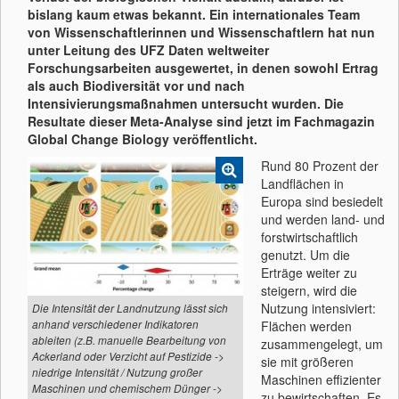
bislang kaum etwas bekannt. Ein internationales Team
von Wissenschaftlerinnen und Wissenschaftlern hat nun
unter Leitung des UFZ Daten weltweiter
Forschungsarbeiten ausgewertet, in denen sowohl Ertrag
als auch Biodiversität vor und nach
Intensivierungsmaßnahmen untersucht wurden. Die
Resultate dieser Meta-Analyse sind jetzt im Fachmagazin
Global Change Biology veröffentlicht.
Rund 80 Prozent der
Landflächen in
Europa sind besiedelt
und werden land- und
forstwirtschaftlich
genutzt. Um die
Erträge weiter zu
steigern, wird die
Nutzung intensiviert:
Die Intensität der Landnutzung lässt sich
anhand verschiedener Indikatoren
Flächen werden
ableiten (z.B. manuelle Bearbeitung von
zusammengelegt, um
Ackerland oder Verzicht auf Pestizide ->
sie mit größeren
niedrige Intensität / Nutzung großer
Maschinen effizienter
Maschinen und chemischem Dünger ->
zu bewirtschaften. Es